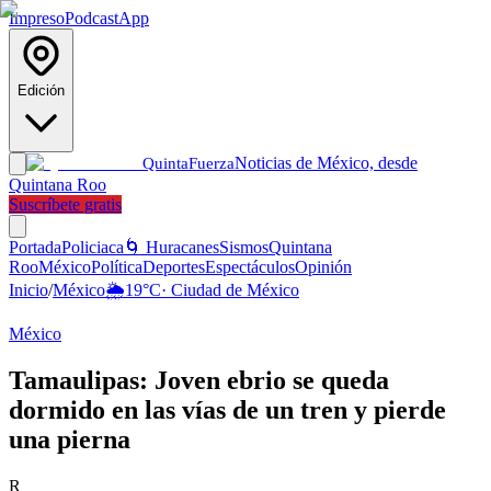
Impreso
Podcast
App
Edición
Noticias de México, desde
Quinta
Fuerza
Quintana Roo
Suscríbete gratis
Portada
Policiaca
🌀 Huracanes
Sismos
Quintana
Roo
México
Política
Deportes
Espectáculos
Opinión
Inicio
/
México
🌦️
19
°C
·
Ciudad de México
México
Tamaulipas: Joven ebrio se queda
dormido en las vías de un tren y pierde
una pierna
R