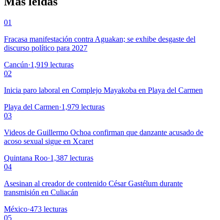
Más leídas
01
Fracasa manifestación contra Aguakan; se exhibe desgaste del
discurso político para 2027
Cancún
·
1,919
lecturas
02
Inicia paro laboral en Complejo Mayakoba en Playa del Carmen
Playa del Carmen
·
1,979
lecturas
03
Videos de Guillermo Ochoa confirman que danzante acusado de
acoso sexual sigue en Xcaret
Quintana Roo
·
1,387
lecturas
04
Asesinan al creador de contenido César Gastélum durante
transmisión en Culiacán
México
·
473
lecturas
05