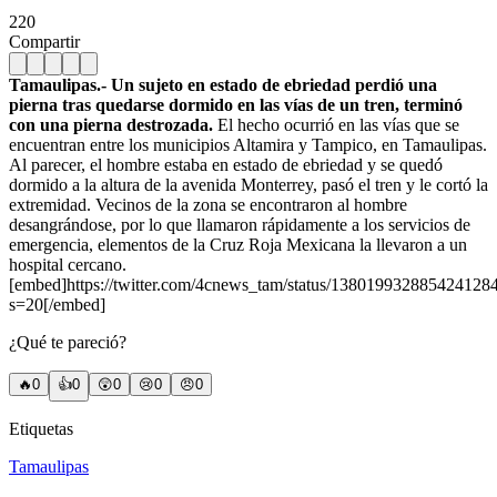
220
Compartir
Tamaulipas.- Un sujeto en estado de ebriedad perdió una
pierna tras quedarse dormido en las vías de un tren, terminó
con una pierna destrozada.
El hecho ocurrió en las vías que se
encuentran entre los municipios Altamira y Tampico, en Tamaulipas.
Al parecer, el hombre estaba en estado de ebriedad y se quedó
dormido a la altura de la avenida Monterrey, pasó el tren y le cortó la
extremidad. Vecinos de la zona se encontraron al hombre
desangrándose, por lo que llamaron rápidamente a los servicios de
emergencia, elementos de la Cruz Roja Mexicana la llevaron a un
hospital cercano.
[embed]https://twitter.com/4cnews_tam/status/138019932885424128
s=20[/embed]
¿Qué te pareció?
🔥
0
👍
0
😲
0
😢
0
😠
0
Etiquetas
Tamaulipas