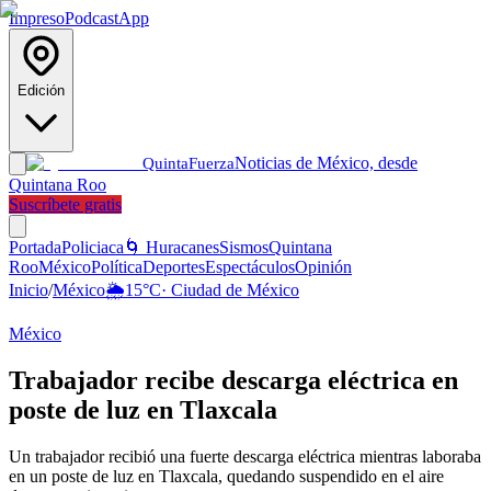
Impreso
Podcast
App
Edición
Noticias de México, desde
Quinta
Fuerza
Quintana Roo
Suscríbete gratis
Portada
Policiaca
🌀 Huracanes
Sismos
Quintana
Roo
México
Política
Deportes
Espectáculos
Opinión
Inicio
/
México
🌦️
15
°C
·
Ciudad de México
México
Trabajador recibe descarga eléctrica en
poste de luz en Tlaxcala
Un trabajador recibió una fuerte descarga eléctrica mientras laboraba
en un poste de luz en Tlaxcala, quedando suspendido en el aire