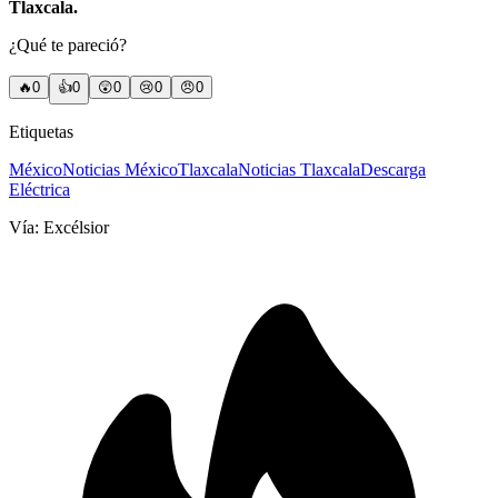
Tlaxcala.
¿Qué te pareció?
🔥
0
👍
0
😲
0
😢
0
😠
0
Etiquetas
México
Noticias México
Tlaxcala
Noticias Tlaxcala
Descarga
Eléctrica
Vía:
Excélsior