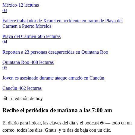
México
·
12
lecturas
03
Fallece trabajador de Xcaret en accidente en tramo de Playa del
Carmen a Puerto Morelos
Playa del Carmen
·
605
lecturas
04
Reportan a 23 personas desaparecidas en Quintana Roo
Quintana Roo
·
408
lecturas
05
Joven es asesinado durante ataque armado en Cancún
Cancún
·
462
lecturas
📰 Tu edición de hoy
Recibe el periódico de mañana a las 7:00 am
El diario para hojear, las claves del día y el podcast ☕ — todo en un
correo, todos los días. Gratis, y te das de baja con un clic.