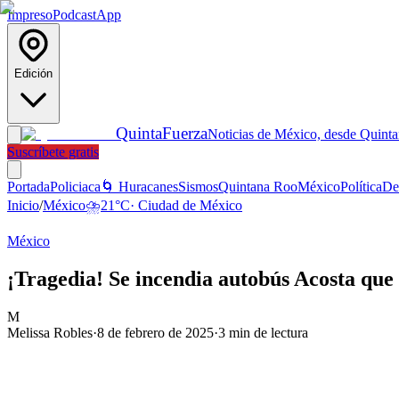
Impreso
Podcast
App
Edición
Quinta
Fuerza
Noticias de México, desde Quint
Suscríbete gratis
Portada
Policiaca
🌀 Huracanes
Sismos
Quintana Roo
México
Política
De
Inicio
/
México
⛈️
21
°C
·
Ciudad de México
México
¡Tragedia! Se incendia autobús Acosta que 
M
Melissa Robles
·
8 de febrero de 2025
·
3
min de lectura