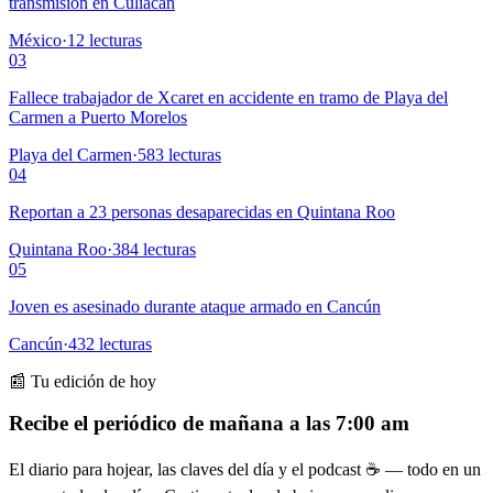
transmisión en Culiacán
México
·
12
lecturas
03
Fallece trabajador de Xcaret en accidente en tramo de Playa del
Carmen a Puerto Morelos
Playa del Carmen
·
583
lecturas
04
Reportan a 23 personas desaparecidas en Quintana Roo
Quintana Roo
·
384
lecturas
05
Joven es asesinado durante ataque armado en Cancún
Cancún
·
432
lecturas
📰 Tu edición de hoy
Recibe el periódico de mañana a las 7:00 am
El diario para hojear, las claves del día y el podcast ☕ — todo en un