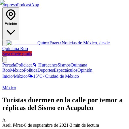
Impreso
Podcast
App
Edición
Noticias de México, desde
Quinta
Fuerza
Quintana Roo
Suscríbete gratis
Portada
Policiaca
🌀 Huracanes
Sismos
Quintana
Roo
México
Política
Deportes
Espectáculos
Opinión
Inicio
/
México
🌤️
15
°C
·
Ciudad de México
México
Turistas duermen en la calle por temor a
réplicas del Sismo en Acapulco
A
Areli Pérez
·
8 de septiembre de 2021
·
3
min de lectura