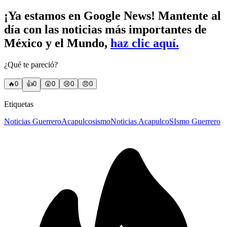
¡Ya estamos en Google News! Mantente al
día con las noticias más importantes de
México y el Mundo,
haz clic aquí.
¿Qué te pareció?
🔥
0
👍
0
😲
0
😢
0
😠
0
Etiquetas
Noticias Guerrero
Acapulco
sismo
Noticias Acapulco
SIsmo Guerrero