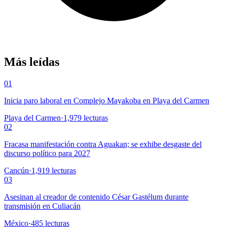
Más leídas
01
Inicia paro laboral en Complejo Mayakoba en Playa del Carmen
Playa del Carmen
·
1,979
lecturas
02
Fracasa manifestación contra Aguakan; se exhibe desgaste del
discurso político para 2027
Cancún
·
1,919
lecturas
03
Asesinan al creador de contenido César Gastélum durante
transmisión en Culiacán
México
·
485
lecturas