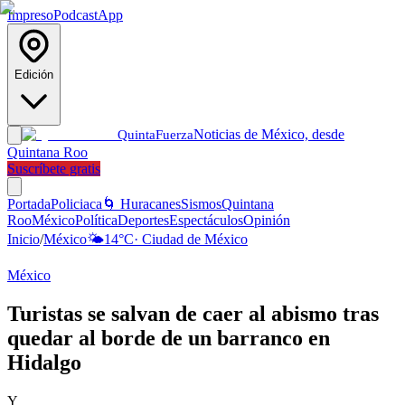
Impreso
Podcast
App
Edición
Noticias de México, desde
Quinta
Fuerza
Quintana Roo
Suscríbete gratis
Portada
Policiaca
🌀 Huracanes
Sismos
Quintana
Roo
México
Política
Deportes
Espectáculos
Opinión
Inicio
/
México
🌤️
14
°C
·
Ciudad de México
México
Turistas se salvan de caer al abismo tras
quedar al borde de un barranco en
Hidalgo
Y