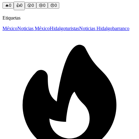
🔥
0
👍
0
😲
0
😢
0
😠
0
Etiquetas
México
Noticias México
Hidalgo
turistas
Noticias Hidalgo
barranco