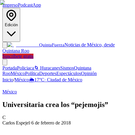
Impreso
Podcast
App
Edición
Noticias de México, desde
Quinta
Fuerza
Quintana Roo
Suscríbete gratis
Portada
Policiaca
🌀 Huracanes
Sismos
Quintana
Roo
México
Política
Deportes
Espectáculos
Opinión
Inicio
/
México
🌦️
17
°C
·
Ciudad de México
México
Universitaria crea los “pejemojis”
C
Carlos Espejel
·
6 de febrero de 2018