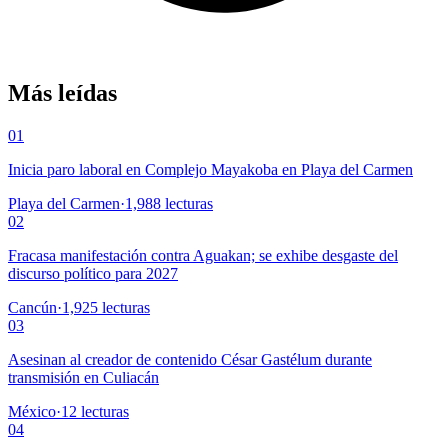
Más leídas
01
Inicia paro laboral en Complejo Mayakoba en Playa del Carmen
Playa del Carmen
·
1,988
lecturas
02
Fracasa manifestación contra Aguakan; se exhibe desgaste del
discurso político para 2027
Cancún
·
1,925
lecturas
03
Asesinan al creador de contenido César Gastélum durante
transmisión en Culiacán
México
·
12
lecturas
04