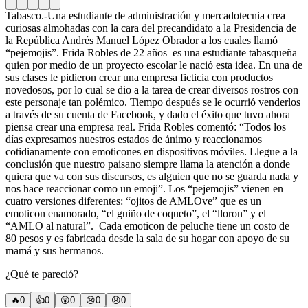
Tabasco.-Una estudiante de administración y mercadotecnia crea
curiosas almohadas con la cara del precandidato a la Presidencia de
la República Andrés Manuel López Obrador a los cuales llamó
“pejemojis”.
Frida Robles de 22 años es una estudiante tabasqueña
quien por medio de un proyecto escolar le nació esta idea. En una de
sus clases le pidieron crear una empresa ficticia con productos
novedosos, por lo cual se dio a la tarea de crear diversos rostros con
este personaje tan polémico.
Tiempo después se le ocurrió venderlos
a través de su cuenta de Facebook, y dado el éxito que tuvo ahora
piensa crear una empresa real.
Frida Robles comentó: “Todos los
días expresamos nuestros estados de ánimo y reaccionamos
cotidianamente con emoticones en dispositivos móviles. Llegue a la
conclusión que nuestro paisano siempre llama la atención a donde
quiera que va con sus discursos, es alguien que no se guarda nada y
nos hace reaccionar como un emoji”.
Los “pejemojis” vienen en
cuatro versiones diferentes: “ojitos de AMLOve” que es un
emoticon enamorado, “el guiño de coqueto”, el “lloron” y el
“AMLO al natural”. Cada emoticon de peluche tiene un costo de
80 pesos y es fabricada desde la sala de su hogar con apoyo de su
mamá y sus hermanos.
¿Qué te pareció?
🔥
0
👍
0
😲
0
😢
0
😠
0