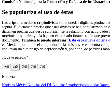
Comisión Nacional para la Protección y Defensa de los Usuarios 
Se populariza el uso de éstas
Las
criptomonedas
o
criptodivisas
son monedas digitales producidas 
segura. El dictamen precisa que estas divisas se han popularizado en 
dictamen precisa que desde su origen, se le relacionó con actividades 
movimientos al alza y a la baja en el mercado financiero, lo que provoc
documento.
También te puede interesar:
Esta es la nueva dorma 
en México, por lo que el comprador de las mismas se encuentra comple
conllevan un alto riesgo de depreciación y, por ende, de pérdidas monet
¿Qué te pareció?
🔥
0
👍
0
😲
0
😢
0
😠
0
Etiquetas
Noticias México
Noticias del Día
Noticias
Senado
criptomonedas
Banco