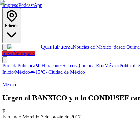
Impreso
Podcast
App
Edición
Quinta
Fuerza
Noticias de México, desde Quint
Suscríbete gratis
Portada
Policiaca
🌀 Huracanes
Sismos
Quintana Roo
México
Política
De
Inicio
/
México
☁️
15
°C
·
Ciudad de México
México
Urgen al BANXICO y a la CONDUSEF campa
F
Fernando Morcillo
·
7 de agosto de 2017