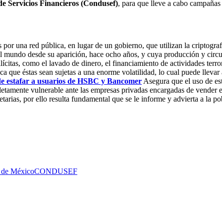
de Servicios Financieros (Condusef)
, para que lleve a cabo campañas 
por una red pública, en lugar de un gobierno, que utilizan la criptogra
el mundo desde su aparición, hace ocho años, y cuya producción y circul
ilícitas, como el lavado de dinero, el financiamiento de actividades terr
a que éstas sean sujetas a una enorme volatilidad, lo cual puede llevar a
de estafar a usuarios de HSBC y Bancomer
Asegura que el uso de est
tamente vulnerable ante las empresas privadas encargadas de vender est
arias, por ello resulta fundamental que se le informe y advierta a la po
 de México
CONDUSEF