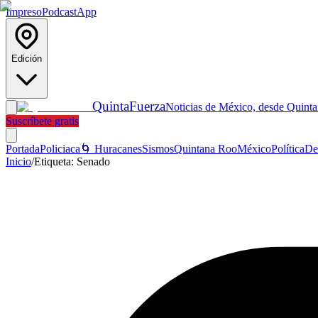
Impreso
Podcast
App
Edición
Quinta
Fuerza
Noticias de México, desde Quint
Suscríbete gratis
Portada
Policiaca
🌀 Huracanes
Sismos
Quintana Roo
México
Política
De
Inicio
/
Etiqueta:
Senado