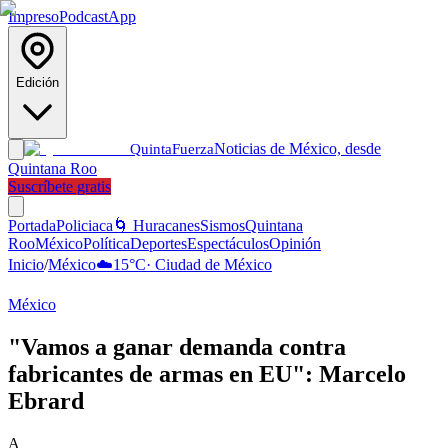
Impreso
Podcast
App
Edición
Noticias de México, desde
Quinta
Fuerza
Quintana Roo
Suscríbete gratis
Portada
Policiaca
🌀 Huracanes
Sismos
Quintana
Roo
México
Política
Deportes
Espectáculos
Opinión
Inicio
/
México
☁️
15
°C
·
Ciudad de México
México
"Vamos a ganar demanda contra
fabricantes de armas en EU": Marcelo
Ebrard
A