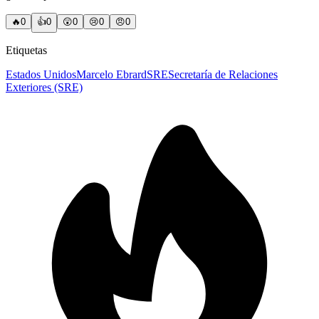
🔥
0
👍
0
😲
0
😢
0
😠
0
Etiquetas
Estados Unidos
Marcelo Ebrard
SRE
Secretaría de Relaciones
Exteriores (SRE)