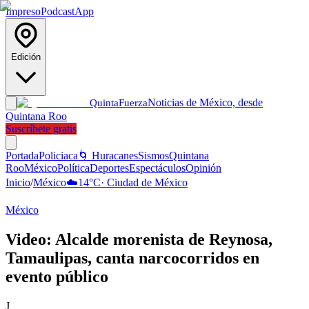
Impreso
Podcast
App
Edición
Noticias de México, desde
Quinta
Fuerza
Quintana Roo
Suscríbete gratis
Portada
Policiaca
🌀 Huracanes
Sismos
Quintana
Roo
México
Política
Deportes
Espectáculos
Opinión
Inicio
/
México
☁️
14
°C
·
Ciudad de México
México
Video: Alcalde morenista de Reynosa,
Tamaulipas, canta narcocorridos en
evento público
J