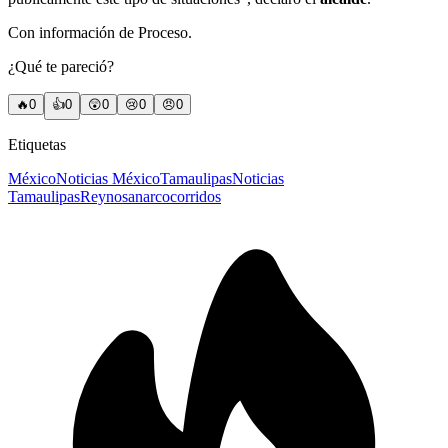
Con información de Proceso.
¿Qué te pareció?
🔥
0
👍
0
😲
0
😢
0
😠
0
Etiquetas
México
Noticias México
Tamaulipas
Noticias
Tamaulipas
Reynosa
narcocorridos