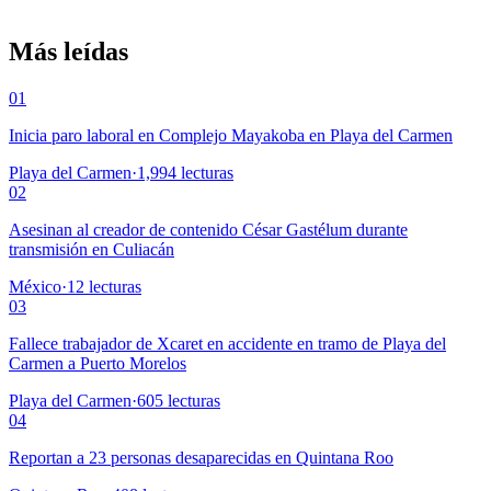
Más leídas
01
Inicia paro laboral en Complejo Mayakoba en Playa del Carmen
Playa del Carmen
·
1,994
lecturas
02
Asesinan al creador de contenido César Gastélum durante
transmisión en Culiacán
México
·
12
lecturas
03
Fallece trabajador de Xcaret en accidente en tramo de Playa del
Carmen a Puerto Morelos
Playa del Carmen
·
605
lecturas
04
Reportan a 23 personas desaparecidas en Quintana Roo