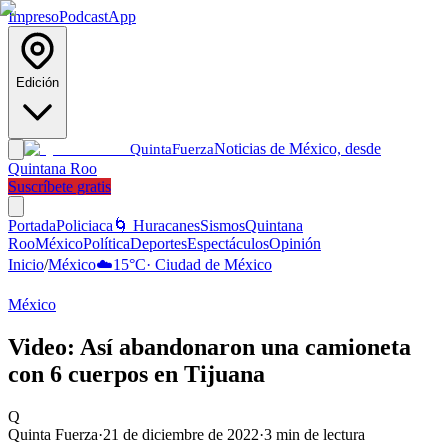
Impreso
Podcast
App
Edición
Noticias de México, desde
Quinta
Fuerza
Quintana Roo
Suscríbete gratis
Portada
Policiaca
🌀 Huracanes
Sismos
Quintana
Roo
México
Política
Deportes
Espectáculos
Opinión
Inicio
/
México
☁️
15
°C
·
Ciudad de México
México
Video: Así abandonaron una camioneta
con 6 cuerpos en Tijuana
Q
Quinta Fuerza
·
21 de diciembre de 2022
·
3
min de lectura