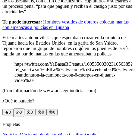
de los asesinatos, con el fin de localizarlos, capturarlos y sujetarlos a
un proceso penal “para que paguen y reciban el castigo justo por sus
atrocidades”.
Te puede interesar:
Hombres vestidos de obreros colocan mantas
con amenazas a policías en Tijuana
Este martes automovilistas que esperaban cruzar en la frontera de
Tijuana hacia los Estados Unidos, en la garita de San Ysidro,
reportaron que un grupo de hombres colgó en los puentes de la vía
rápida un par de mantas en las que amenazaban a policías.
https://twitter.com/YaBastaBC/status/1605350030231056385?
ref_src=twsrc%5Etfw%7Ctwcamp%5Etweetembed%7Ctwterm
abandonaron-la-camioneta-con-6-cuerpos-en-tijuana-
video%2F
(Con información de www.aristeguinoticias.com)
¿Qué te pareció?
🔥
0
👍
0
😲
0
😢
0
😠
0
Etiquetas
Noticias México
viral
policiaca
Baja California
policía