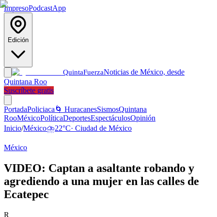
Impreso
Podcast
App
Edición
Noticias de México, desde
Quinta
Fuerza
Quintana Roo
Suscríbete gratis
Portada
Policiaca
🌀 Huracanes
Sismos
Quintana
Roo
México
Política
Deportes
Espectáculos
Opinión
Inicio
/
México
⛈️
22
°C
·
Ciudad de México
México
VIDEO: Captan a asaltante robando y
agrediendo a una mujer en las calles de
Ecatepec
R