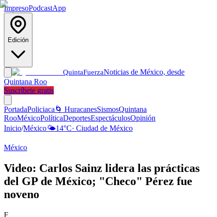
Impreso
Podcast
App
Edición
Noticias de México, desde
Quinta
Fuerza
Quintana Roo
Suscríbete gratis
Portada
Policiaca
🌀 Huracanes
Sismos
Quintana
Roo
México
Política
Deportes
Espectáculos
Opinión
Inicio
/
México
🌤️
14
°C
·
Ciudad de México
México
Video: Carlos Sainz lidera las prácticas
del GP de México; "Checo" Pérez fue
noveno
F