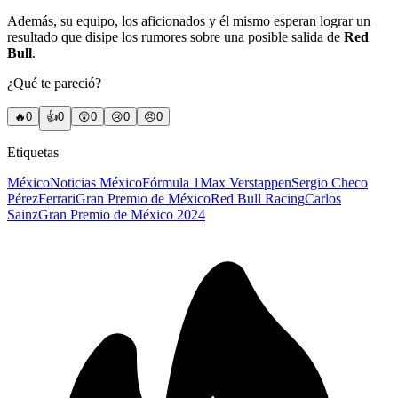
Además, su equipo, los aficionados y él mismo esperan lograr un
resultado que disipe los rumores sobre una posible salida de
Red
Bull
.
¿Qué te pareció?
🔥
0
👍
0
😲
0
😢
0
😠
0
Etiquetas
México
Noticias México
Fórmula 1
Max Verstappen
Sergio Checo
Pérez
Ferrari
Gran Premio de México
Red Bull Racing
Carlos
Sainz
Gran Premio de México 2024