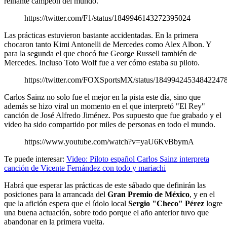
reinante campeón del mundo.
https://twitter.com/F1/status/1849946143272395024
Las prácticas estuvieron bastante accidentadas. En la primera
chocaron tanto Kimi Antonelli de Mercedes como Alex Albon. Y
para la segunda el que chocó fue George Russell también de
Mercedes. Incluso Toto Wolf fue a ver cómo estaba su piloto.
https://twitter.com/FOXSportsMX/status/18499424534842247
Carlos Sainz no solo fue el mejor en la pista este día, sino que
además se hizo viral un momento en el que interpretó "El Rey"
canción de José Alfredo Jiménez. Pos supuesto que fue grabado y el
video ha sido compartido por miles de personas en todo el mundo.
https://www.youtube.com/watch?v=yaU6KvBbymA
Te puede interesar:
Video: Piloto español Carlos Sainz interpreta
canción de Vicente Fernández con todo y mariachi
Habrá que esperar las prácticas de este sábado que definirán las
posiciones para la arrancada del
Gran Premio de México
, y en el
que la afición espera que el ídolo local
Sergio "Checo" Pérez
logre
una buena actuación, sobre todo porque el año anterior tuvo que
abandonar en la primera vuelta.