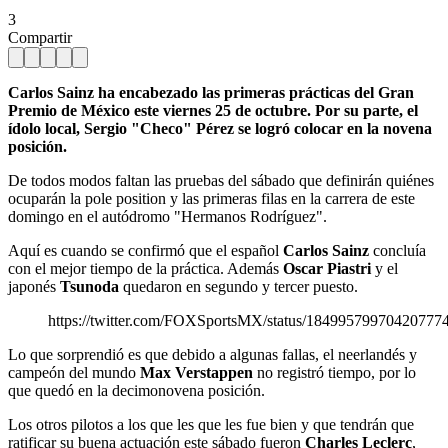
3
Compartir
Carlos Sainz ha encabezado las primeras prácticas del Gran
Premio de México este viernes 25 de octubre. Por su parte, el
ídolo local, Sergio "Checo" Pérez se logró colocar en la novena
posición.
De todos modos faltan las pruebas del sábado que definirán quiénes
ocuparán la pole position y las primeras filas en la carrera de este
domingo en el autódromo "Hermanos Rodríguez".
Aquí es cuando se confirmó que el español
Carlos Sainz
concluía
con el mejor tiempo de la práctica. Además
Oscar Piastri
y el
japonés
Tsunoda
quedaron en segundo y tercer puesto.
https://twitter.com/FOXSportsMX/status/18499579970420777
Lo que sorprendió es que debido a algunas fallas, el neerlandés y
campeón del mundo
Max Verstappen
no registró tiempo, por lo
que quedó en la decimonovena posición.
Los otros pilotos a los que les que les fue bien y que tendrán que
ratificar su buena actuación este sábado fueron
Charles Leclerc
,