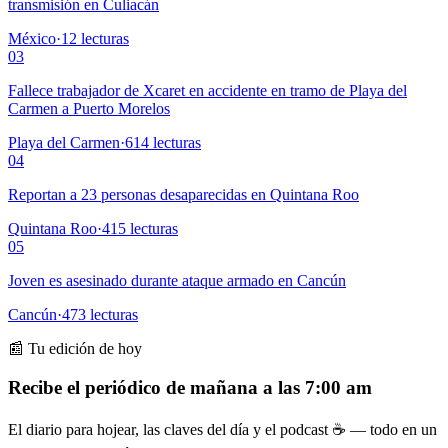
transmisión en Culiacán
México
·
12
lecturas
03
Fallece trabajador de Xcaret en accidente en tramo de Playa del
Carmen a Puerto Morelos
Playa del Carmen
·
614
lecturas
04
Reportan a 23 personas desaparecidas en Quintana Roo
Quintana Roo
·
415
lecturas
05
Joven es asesinado durante ataque armado en Cancún
Cancún
·
473
lecturas
📰 Tu edición de hoy
Recibe el periódico de mañana a las 7:00 am
El diario para hojear, las claves del día y el podcast ☕ — todo en un