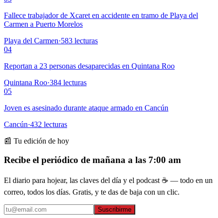
Fallece trabajador de Xcaret en accidente en tramo de Playa del
Carmen a Puerto Morelos
Playa del Carmen
·
583
lecturas
04
Reportan a 23 personas desaparecidas en Quintana Roo
Quintana Roo
·
384
lecturas
05
Joven es asesinado durante ataque armado en Cancún
Cancún
·
432
lecturas
📰 Tu edición de hoy
Recibe el periódico de mañana a las 7:00 am
El diario para hojear, las claves del día y el podcast ☕ — todo en un
correo, todos los días. Gratis, y te das de baja con un clic.
Suscribirme