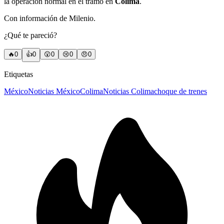
la operación normal en el tramo en
Colima
.
Con información de Milenio.
¿Qué te pareció?
🔥
0
👍
0
😲
0
😢
0
😠
0
Etiquetas
México
Noticias México
Colima
Noticias Colima
choque de trenes