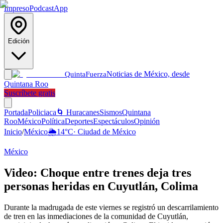
Impreso
Podcast
App
Edición
Noticias de México, desde
Quinta
Fuerza
Quintana Roo
Suscríbete gratis
Portada
Policiaca
🌀 Huracanes
Sismos
Quintana
Roo
México
Política
Deportes
Espectáculos
Opinión
Inicio
/
México
🌦️
14
°C
·
Ciudad de México
México
Video: Choque entre trenes deja tres
personas heridas en Cuyutlán, Colima
Durante la madrugada de este viernes se registró un descarrilamiento
de tren en las inmediaciones de la comunidad de Cuyutlán,