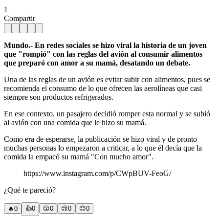
1
Compartir
Mundo.- En redes sociales se hizo viral la historia de un joven
que "rompió" con las reglas del avión al consumir alimentos
que preparó con amor a su mamá, desatando un debate.
Una de las reglas de un avión es evitar subir con alimentos, pues se
recomienda el consumo de lo que ofrecen las aerolíneas que casi
siempre son productos refrigerados.
En ese contexto, un pasajero decidió romper esta normal y se subió
al avión con una comida que le hizo su mamá.
Como era de esperarse, la publicación se hizo viral y de pronto
muchas personas lo empezaron a criticar, a lo que él decía que la
comida la empacó su mamá "Con mucho amor".
https://www.instagram.com/p/CWpBUV-FeoG/
¿Qué te pareció?
🔥
0
👍
0
😲
0
😢
0
😠
0