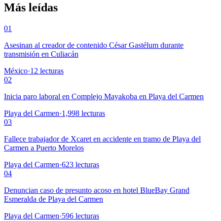
Más leídas
01
Asesinan al creador de contenido César Gastélum durante
transmisión en Culiacán
México
·
12
lecturas
02
Inicia paro laboral en Complejo Mayakoba en Playa del Carmen
Playa del Carmen
·
1,998
lecturas
03
Fallece trabajador de Xcaret en accidente en tramo de Playa del
Carmen a Puerto Morelos
Playa del Carmen
·
623
lecturas
04
Denuncian caso de presunto acoso en hotel BlueBay Grand
Esmeralda de Playa del Carmen
Playa del Carmen
·
596
lecturas