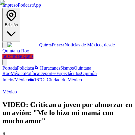
Impreso
Podcast
App
Edición
Noticias de México, desde
Quinta
Fuerza
Quintana Roo
Suscríbete gratis
Portada
Policiaca
🌀 Huracanes
Sismos
Quintana
Roo
México
Política
Deportes
Espectáculos
Opinión
Inicio
/
México
☁️
16
°C
·
Ciudad de México
México
VIDEO: Critican a joven por almorzar en
un avión: "Me lo hizo mi mamá con
mucho amor"
R