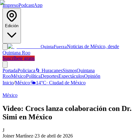
Impreso
Podcast
App
Edición
Noticias de México, desde
Quinta
Fuerza
Quintana Roo
Suscríbete gratis
Portada
Policiaca
🌀 Huracanes
Sismos
Quintana
Roo
México
Política
Deportes
Espectáculos
Opinión
Inicio
/
México
🌤️
14
°C
·
Ciudad de México
México
Video: Crocs lanza colaboración con Dr.
Simi en México
J
Joiner Martínez
·
23 de abril de 2026