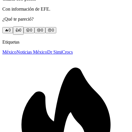
Con información de EFE.
¿Qué te pareció?
🔥
0
👍
0
😲
0
😢
0
😠
0
Etiquetas
México
Noticias México
Dr Simi
Crocs