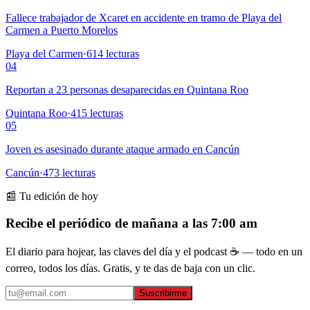
Fallece trabajador de Xcaret en accidente en tramo de Playa del
Carmen a Puerto Morelos
Playa del Carmen
·
614
lecturas
04
Reportan a 23 personas desaparecidas en Quintana Roo
Quintana Roo
·
415
lecturas
05
Joven es asesinado durante ataque armado en Cancún
Cancún
·
473
lecturas
📰 Tu edición de hoy
Recibe el periódico de mañana a las 7:00 am
El diario para hojear, las claves del día y el podcast ☕ — todo en un
correo, todos los días. Gratis, y te das de baja con un clic.
Suscribirme