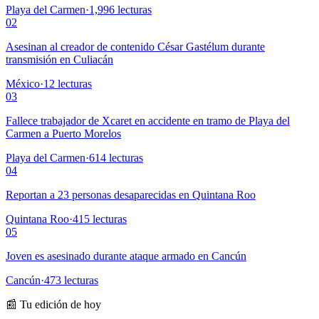
Playa del Carmen
·
1,996
lecturas
02
Asesinan al creador de contenido César Gastélum durante
transmisión en Culiacán
México
·
12
lecturas
03
Fallece trabajador de Xcaret en accidente en tramo de Playa del
Carmen a Puerto Morelos
Playa del Carmen
·
614
lecturas
04
Reportan a 23 personas desaparecidas en Quintana Roo
Quintana Roo
·
415
lecturas
05
Joven es asesinado durante ataque armado en Cancún
Cancún
·
473
lecturas
📰 Tu edición de hoy