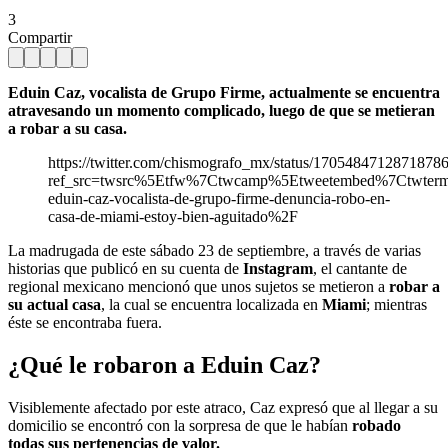
3
Compartir
Eduin Caz, vocalista de Grupo Firme, actualmente se encuentra
atravesando un momento complicado, luego de que se metieran
a robar a su casa.
https://twitter.com/chismografo_mx/status/1705484712871878
ref_src=twsrc%5Etfw%7Ctwcamp%5Etweetembed%7Ctwter
eduin-caz-vocalista-de-grupo-firme-denuncia-robo-en-
casa-de-miami-estoy-bien-aguitado%2F
La madrugada de este sábado 23 de septiembre, a través de varias
historias que publicó en su cuenta de
Instagram
, el cantante de
regional mexicano mencionó que unos sujetos se metieron a
robar a
su actual casa
, la cual se encuentra localizada en
Miami
; mientras
éste se encontraba fuera.
¿Qué le robaron a Eduin Caz?
Visiblemente afectado por este atraco, Caz expresó que al llegar a su
domicilio se encontró con la sorpresa de que le habían
robado
todas sus pertenencias de valor.