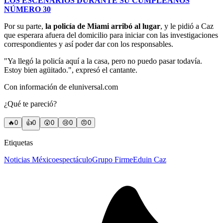
LOS ESCENARIOS DURANTE SU CUMPLEAÑOS
NÚMERO 30
Por su parte,
la policía de Miami arribó al lugar
, y le pidió a Caz
que esperara afuera del domicilio para iniciar con las investigaciones
correspondientes y así poder dar con los responsables.
"Ya llegó la policía aquí a la casa, pero no puedo pasar todavía.
Estoy bien agüitado.", expresó el cantante.
Con información de eluniversal.com
¿Qué te pareció?
🔥
0
👍
0
😲
0
😢
0
😠
0
Etiquetas
Noticias México
espectáculo
Grupo Firme
Eduin Caz