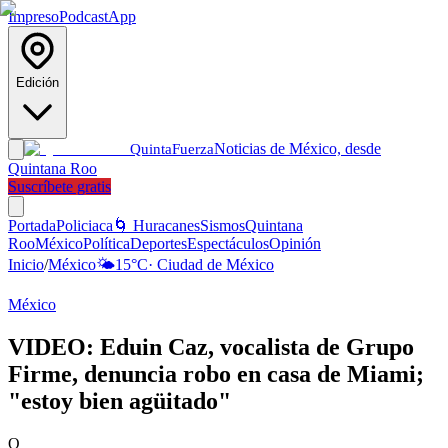
Impreso
Podcast
App
Edición
Noticias de México, desde
Quinta
Fuerza
Quintana Roo
Suscríbete gratis
Portada
Policiaca
🌀 Huracanes
Sismos
Quintana
Roo
México
Política
Deportes
Espectáculos
Opinión
Inicio
/
México
🌤️
15
°C
·
Ciudad de México
México
VIDEO: Eduin Caz, vocalista de Grupo
Firme, denuncia robo en casa de Miami;
"estoy bien agüitado"
Q