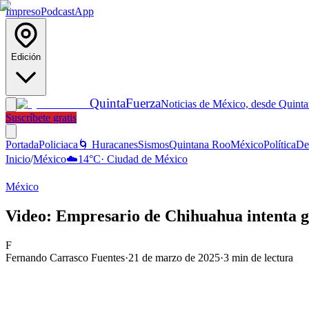
Impreso
Podcast
App
Edición
Quinta
Fuerza
Noticias de México, desde Quint
Suscríbete gratis
Portada
Policiaca
🌀 Huracanes
Sismos
Quintana Roo
México
Política
De
Inicio
/
México
☁️
14
°C
·
Ciudad de México
México
Video: Empresario de Chihuahua intenta g
F
Fernando Carrasco Fuentes
·
21 de marzo de 2025
·
3
min de lectura