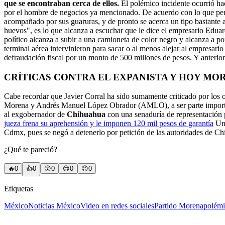
que se encontraban cerca de ellos.
El polémico incidente ocurrió ha
por el hombre de negocios ya mencionado. De acuerdo con lo que per
acompañado por sus guaruras, y de pronto se acerca un tipo bastante a
huevos", es lo que alcanza a escuchar que le dice el empresario Edu
político alcanza a subir a una camioneta de color negro y alcanza a p
terminal aérea intervinieron para sacar o al menos alejar al empresari
defraudación fiscal por un monto de 500 millones de pesos. Y anteri
CRÍTICAS CONTRA EL EXPANISTA Y HOY MO
Cabe recordar que Javier Corral ha sido sumamente criticado por los o
Morena y Andrés Manuel López Obrador (AMLO), a ser parte importa
al exgobernador de
Chihuahua
con una senaduría de representación p
jueza frena su aprehensión y le imponen 120 mil pesos de garantía
Un 
Cdmx, pues se negó a detenerlo por petición de las autoridades de C
¿Qué te pareció?
🔥
0
👍
0
😲
0
😢
0
😠
0
Etiquetas
México
Noticias México
Video en redes sociales
Partido Morena
polémi