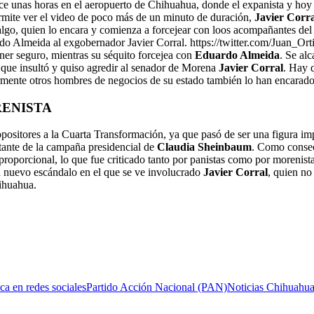
ce unas horas en el aeropuerto de Chihuahua, donde el expanista y hoy
mite ver el video de poco más de un minuto de duración,
Javier Corra
lgo, quien lo encara y comienza a forcejear con loos acompañantes del s
ardo Almeida al exgobernador Javier Corral. https://twitter.com/Juan
oner seguro, mientras su séquito forcejea con
Eduardo Almeida
. Se al
o que insultó y quiso agredir al senador de Morena
Javier Corral
. Hay 
ormente otros hombres de negocios de su estado también lo han encarado
RENISTA
positores a la Cuarta Transformación, ya que pasó de ser una figura im
nte de la campaña presidencial de
Claudia Sheinbaum
. Como consec
roporcional, lo que fue criticado tanto por panistas como por morenista
nuevo escándalo en el que se ve involucrado
Javier Corral
, quien no
hihuahua.
ca en redes sociales
Partido Acción Nacional (PAN)
Noticias Chihuahu