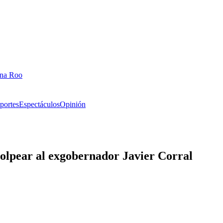
ana Roo
portes
Espectáculos
Opinión
olpear al exgobernador Javier Corral