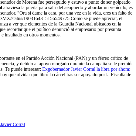
 senador de Morena fue perseguido y estuvo a punto de ser golpeado
l
atraviesa la puerta para salir del aeopuerto y abordar un vehículo, es
enador. "Ora sí dame la cara, por una vez en la vida, eres un falto de
_OrtizMX/status/1903164315156549775 Como se puede apreciar, el
canza a ver que elementos de la Guardia Nacional ubicados en la
que recordar que el político denunció al empresario por presunta
 e insultado en otros momentos.
portante en el Partido Acción Nacional (PAN) y un férreo crítico de
uencia, y debido al apoyo otorgado durante la campaña se le premió
s. Te puede interesar:
Exgobernador Javier Corral la libra por ahora;
 hay que olvidar que libró la cárcel tras ser apoyado por la Fiscalía de
a
Javier Corral