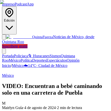
Impreso
Podcast
App
Edición
Noticias de México, desde
Quinta
Fuerza
Quintana Roo
Suscríbete gratis
Portada
Policiaca
🌀 Huracanes
Sismos
Quintana
Roo
México
Política
Deportes
Espectáculos
Opinión
Inicio
/
México
☁️
14
°C
·
Ciudad de México
México
VIDEO: Encuentran a bebé caminando
solo en una carretera de Puebla
M
Mairlyn Guía
·
4 de agosto de 2024
·
2
min de lectura