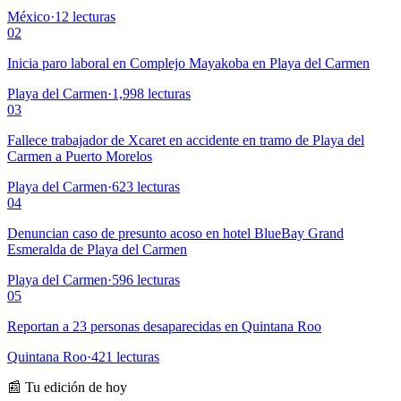
México
·
12
lecturas
02
Inicia paro laboral en Complejo Mayakoba en Playa del Carmen
Playa del Carmen
·
1,998
lecturas
03
Fallece trabajador de Xcaret en accidente en tramo de Playa del
Carmen a Puerto Morelos
Playa del Carmen
·
623
lecturas
04
Denuncian caso de presunto acoso en hotel BlueBay Grand
Esmeralda de Playa del Carmen
Playa del Carmen
·
596
lecturas
05
Reportan a 23 personas desaparecidas en Quintana Roo
Quintana Roo
·
421
lecturas
📰 Tu edición de hoy