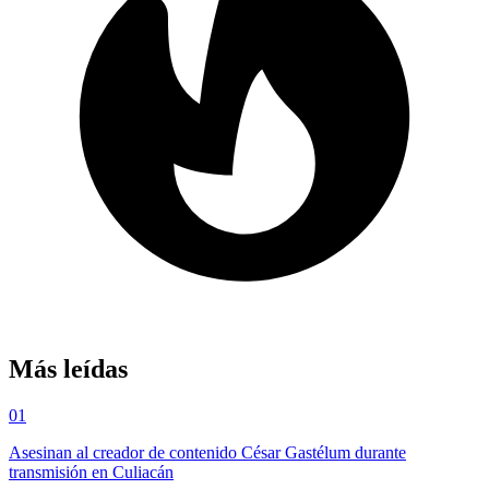
Más leídas
01
Asesinan al creador de contenido César Gastélum durante
transmisión en Culiacán