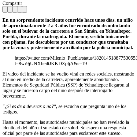
Compartir
En un sorprendente incidente ocurrido hace unos días, un niño
de aproximadamente 2 a 3 años fue encontrado deambulando
solo en el bulevar de la carretera a San Simón, en Yehualtepec,
Puebla, durante la madrugada. El menor, vestido únicamente
con pijama, fue descubierto por un conductor que transitaba
por la zona y posteriormente auxiliado por la policía municipal.
https://twitter.com/Milenio_Puebla/status/18201451887753055
t=8wr9jUNXheiltJKKDZpljA&s=19
El video del incidente se ha vuelto viral en redes sociales, mostrando
al niño en medio de la carretera, aparentemente abandonado.
Elementos de Seguridad Pública (SSP) de Yehualtepec llegaron al
lugar y se hicieron cargo del niño después de interrogarlo
brevemente.
"¿Si es de a deveras o no?"
, se escucha que pregunta uno de los
testigos.
Hasta el momento, las autoridades municipales no han revelado la
identidad del niño ni su estado de salud. Se espera una respuesta
oficial por parte de las autoridades para esclarecer este suceso.