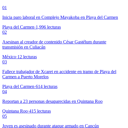
01
Inicia paro laboral en Complejo Mayakoba en Playa del Carmen
Playa del Carmen
·
1,996
lecturas
02
Asesinan al creador de contenido César Gastélum durante
transmisión en Culiacán
México
·
12
lecturas
03
Fallece trabajador de Xcaret en accidente en tramo de Playa del
Carmen a Puerto Morelos
Playa del Carmen
·
614
lecturas
04
Reportan a 23 personas desaparecidas en Quintana Roo
Quintana Roo
·
415
lecturas
05
Joven es asesinado durante ataque armado en Cancún