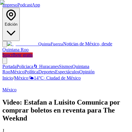
Impreso
Podcast
App
Edición
Noticias de México, desde
Quinta
Fuerza
Quintana Roo
Suscríbete gratis
Portada
Policiaca
🌀 Huracanes
Sismos
Quintana
Roo
México
Política
Deportes
Espectáculos
Opinión
Inicio
/
México
🌤️
14
°C
·
Ciudad de México
México
Video: Estafan a Luisito Comunica por
comprar boletos en reventa para The
Weeknd
J