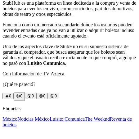
StubHub es una plataforma en línea dedicada a la compra y venta de
boletos para eventos en vivo, como conciertos, partidos deportivos,
obras de teatro y otros espectáculos.
Funciona como un mercado secundario donde los usuarios pueden
revender entradas que ya no van a utilizar o adquirir boletos incluso
cuando el evento está oficialmente agotado.
Uno de los aspectos clave de StubHub es su supuesto sistema de
garantía al comprador, que busca asegurar que los boletos sean
válidos y que el usuario reciba exactamente lo que compró, algo que
no pasó con
Luisito Comunica
.
Con información de TV Azteca.
¿Qué te pareció?
🔥
0
👍
0
😲
0
😢
0
😠
0
Etiquetas
México
Noticias México
Luisito Comunica
The Weeknd
Reventa de
boletos