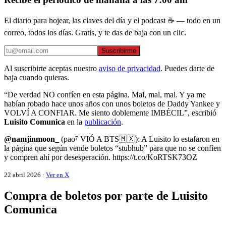
El diario para hojear, las claves del día y el podcast ☕ — todo en un
correo, todos los días. Gratis, y te das de baja con un clic.
Suscribirme
Al suscribirte aceptas nuestro
aviso de privacidad
. Puedes darte de
baja cuando quieras.
“De verdad NO confíen en esta página. Mal, mal, mal. Y ya me
habían robado hace unos años con unos boletos de Daddy Yankee y
VOLVÍ A CONFIAR. Me siento doblemente IMBÉCIL”, escribió
Luisito Comunica
en la
publicación
.
@namjinmoon_
(pao⁷ VIÓ A BTS🇲🇽): A Luisito lo estafaron en
la página que según vende boletos “stubhub” para que no se confíen
y compren ahí por desesperación. https://t.co/KoRTSK73OZ
22 abril 2026 ·
Ver en X
Compra de boletos por parte de Luisito
Comunica