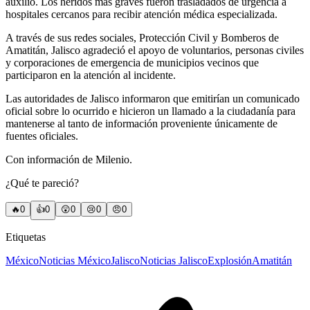
auxilio. Los heridos más graves fueron trasladados de urgencia a
hospitales cercanos para recibir atención médica especializada.
A través de sus redes sociales, Protección Civil y Bomberos de
Amatitán, Jalisco agradeció el apoyo de voluntarios, personas civiles
y corporaciones de emergencia de municipios vecinos que
participaron en la atención al incidente.
Las autoridades de Jalisco informaron que emitirían un comunicado
oficial sobre lo ocurrido e hicieron un llamado a la ciudadanía para
mantenerse al tanto de información proveniente únicamente de
fuentes oficiales.
Con información de Milenio.
¿Qué te pareció?
🔥
0
👍
0
😲
0
😢
0
😠
0
Etiquetas
México
Noticias México
Jalisco
Noticias Jalisco
Explosión
Amatitán