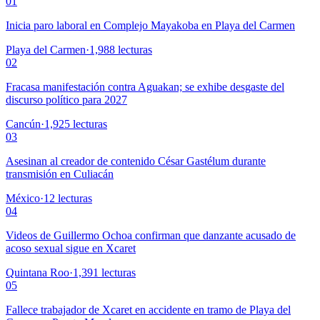
01
Inicia paro laboral en Complejo Mayakoba en Playa del Carmen
Playa del Carmen
·
1,988
lecturas
02
Fracasa manifestación contra Aguakan; se exhibe desgaste del
discurso político para 2027
Cancún
·
1,925
lecturas
03
Asesinan al creador de contenido César Gastélum durante
transmisión en Culiacán
México
·
12
lecturas
04
Videos de Guillermo Ochoa confirman que danzante acusado de
acoso sexual sigue en Xcaret
Quintana Roo
·
1,391
lecturas
05
Fallece trabajador de Xcaret en accidente en tramo de Playa del