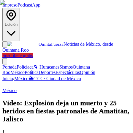
Impreso
Podcast
App
Edición
Noticias de México, desde
Quinta
Fuerza
Quintana Roo
Suscríbete gratis
Portada
Policiaca
🌀 Huracanes
Sismos
Quintana
Roo
México
Política
Deportes
Espectáculos
Opinión
Inicio
/
México
🌦️
17
°C
·
Ciudad de México
México
Video: Explosión deja un muerto y 25
heridos en fiestas patronales de Amatitán,
Jalisco
J