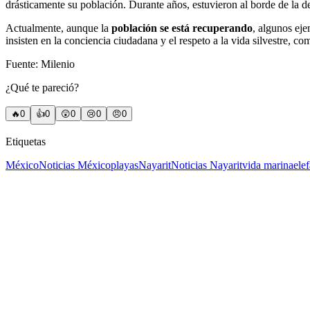
drásticamente su población. Durante años, estuvieron al borde de la d
Actualmente, aunque la
población se está recuperando
, algunos eje
insisten en la conciencia ciudadana y el respeto a la vida silvestre, 
Fuente: Milenio
¿Qué te pareció?
🔥
0
👍
0
😲
0
😢
0
😠
0
Etiquetas
México
Noticias México
playas
Nayarit
Noticias Nayarit
vida marina
ele