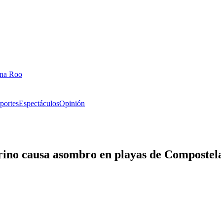
ana Roo
portes
Espectáculos
Opinión
arino causa asombro en playas de Compostel