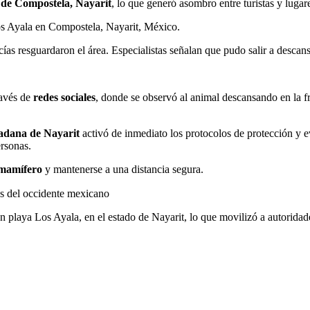
 de Compostela, Nayarit
, lo que generó asombro entre turistas y luga
os Ayala en Compostela, Nayarit, México.
icías resguardaron el área. Especialistas señalan que pudo salir a descan
ravés de
redes sociales
, donde se observó al animal descansando en la f
dadana de Nayarit
activó de inmediato los protocolos de protección y e
ersonas.
l mamífero
y mantenerse a una distancia segura.
as del occidente mexicano
 en playa Los Ayala, en el estado de Nayarit, lo que movilizó a autoridad