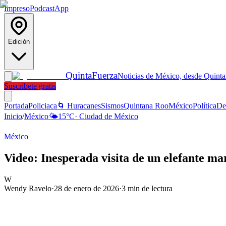
Impreso
Podcast
App
Edición
Quinta
Fuerza
Noticias de México, desde Quint
Suscríbete gratis
Portada
Policiaca
🌀 Huracanes
Sismos
Quintana Roo
México
Política
De
Inicio
/
México
🌤️
15
°C
·
Ciudad de México
México
Video: Inesperada visita de un elefante m
W
Wendy Ravelo
·
28 de enero de 2026
·
3
min de lectura