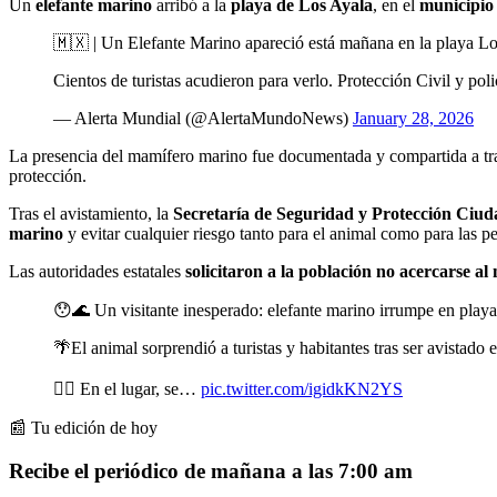
Un
elefante marino
arribó a la
playa de Los Ayala
, en el
municipio
🇲🇽 | Un Elefante Marino apareció está mañana en la playa L
Cientos de turistas acudieron para verlo. Protección Civil y pol
— Alerta Mundial (@AlertaMundoNews)
January 28, 2026
La presencia del mamífero marino fue documentada y compartida a t
protección.
Tras el avistamiento, la
Secretaría de Seguridad y Protección Ciu
marino
y evitar cualquier riesgo tanto para el animal como para las p
Las autoridades estatales
solicitaron a la población no acercarse a
😯🌊 Un visitante inesperado: elefante marino irrumpe en play
🌴El animal sorprendió a turistas y habitantes tras ser avistado
👮‍♂️ En el lugar, se…
pic.twitter.com/igidkKN2YS
📰 Tu edición de hoy
Recibe el periódico de mañana a las 7:00 am