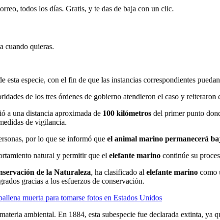
rreo, todos los días. Gratis, y te das de baja con un clic.
ja cuando quieras.
e esta especie, con el fin de que las instancias correspondientes puedan
idades de los tres órdenes de gobierno atendieron el caso y reiteraron e
lió a una distancia aproximada de
100 kilómetros
del primer punto dond
medidas de vigilancia.
ersonas, por lo que se informó que
el animal marino permanecerá baj
ortamiento natural y permitir que el
elefante marino
continúe su proces
nservación de la Naturaleza
, ha clasificado al
elefante marino
como u
ogrados gracias a los esfuerzos de conservación.
ballena muerta para tomarse fotos en Estados Unidos
 materia ambiental. En 1884, esta subespecie fue declarada extinta, ya 