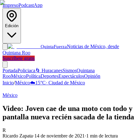
Impreso
Podcast
App
Edición
Noticias de México, desde
Quinta
Fuerza
Quintana Roo
Suscríbete gratis
Portada
Policiaca
🌀 Huracanes
Sismos
Quintana
Roo
México
Política
Deportes
Espectáculos
Opinión
Inicio
/
México
☁️
15
°C
·
Ciudad de México
México
Video: Joven cae de una moto con todo y
pantalla nueva recién sacada de la tienda
R
Ricardo Zapata
·
14 de noviembre de 2021
·
1
min de lectura