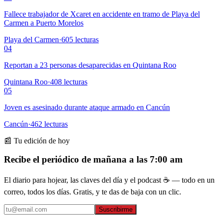
Fallece trabajador de Xcaret en accidente en tramo de Playa del
Carmen a Puerto Morelos
Playa del Carmen
·
605
lecturas
04
Reportan a 23 personas desaparecidas en Quintana Roo
Quintana Roo
·
408
lecturas
05
Joven es asesinado durante ataque armado en Cancún
Cancún
·
462
lecturas
📰 Tu edición de hoy
Recibe el periódico de mañana a las 7:00 am
El diario para hojear, las claves del día y el podcast ☕ — todo en un
correo, todos los días. Gratis, y te das de baja con un clic.
Suscribirme