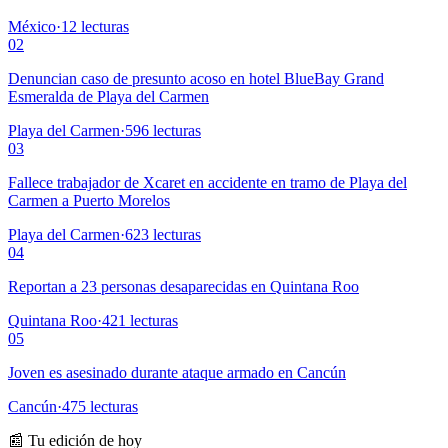
México
·
12
lecturas
02
Denuncian caso de presunto acoso en hotel BlueBay Grand
Esmeralda de Playa del Carmen
Playa del Carmen
·
596
lecturas
03
Fallece trabajador de Xcaret en accidente en tramo de Playa del
Carmen a Puerto Morelos
Playa del Carmen
·
623
lecturas
04
Reportan a 23 personas desaparecidas en Quintana Roo
Quintana Roo
·
421
lecturas
05
Joven es asesinado durante ataque armado en Cancún
Cancún
·
475
lecturas
📰 Tu edición de hoy