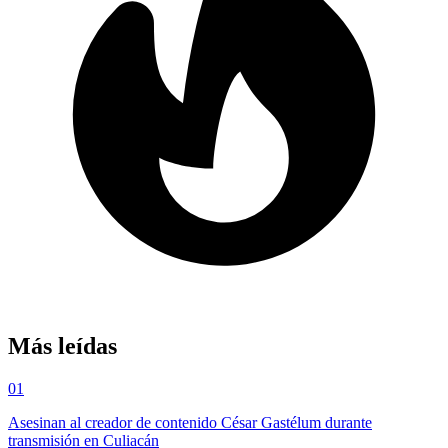
Más leídas
01
Asesinan al creador de contenido César Gastélum durante
transmisión en Culiacán