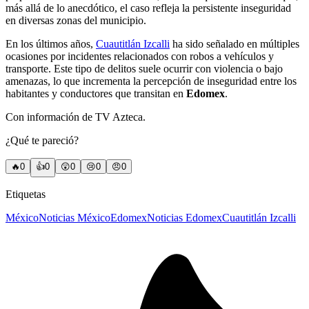
más allá de lo anecdótico, el caso refleja la persistente inseguridad
en diversas zonas del municipio.
En los últimos años,
Cuautitlán Izcalli
ha sido señalado en múltiples
ocasiones por incidentes relacionados con robos a vehículos y
transporte. Este tipo de delitos suele ocurrir con violencia o bajo
amenazas, lo que incrementa la percepción de inseguridad entre los
habitantes y conductores que transitan en
Edomex
.
Con información de TV Azteca.
¿Qué te pareció?
🔥
0
👍
0
😲
0
😢
0
😠
0
Etiquetas
México
Noticias México
Edomex
Noticias Edomex
Cuautitlán Izcalli