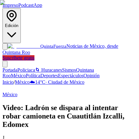
Impreso
Podcast
App
Edición
Noticias de México, desde
Quinta
Fuerza
Quintana Roo
Suscríbete gratis
Portada
Policiaca
🌀 Huracanes
Sismos
Quintana
Roo
México
Política
Deportes
Espectáculos
Opinión
Inicio
/
México
☁️
14
°C
·
Ciudad de México
México
Video: Ladrón se dispara al intentar
robar camioneta en Cuautitlán Izcalli,
Edomex
J