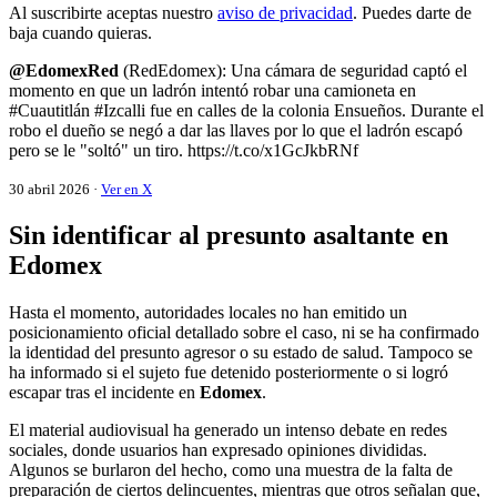
Al suscribirte aceptas nuestro
aviso de privacidad
. Puedes darte de
baja cuando quieras.
@EdomexRed
(RedEdomex): Una cámara de seguridad captó el
momento en que un ladrón intentó robar una camioneta en
#Cuautitlán #Izcalli fue en calles de la colonia Ensueños. Durante el
robo el dueño se negó a dar las llaves por lo que el ladrón escapó
pero se le "soltó" un tiro. https://t.co/x1GcJkbRNf
30 abril 2026 ·
Ver en X
Sin identificar al presunto asaltante en
Edomex
Hasta el momento, autoridades locales no han emitido un
posicionamiento oficial detallado sobre el caso, ni se ha confirmado
la identidad del presunto agresor o su estado de salud. Tampoco se
ha informado si el sujeto fue detenido posteriormente o si logró
escapar tras el incidente en
Edomex
.
El material audiovisual ha generado un intenso debate en redes
sociales, donde usuarios han expresado opiniones divididas.
Algunos se burlaron del hecho, como una muestra de la falta de
preparación de ciertos delincuentes, mientras que otros señalan que,