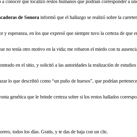
o a conocer que localizó restos humanos que podrían corresponder a uno
cadoras de Sonora
informó que el hallazgo se realizó sobre la carrete
r y esperanza, en los que expresó que siempre tuvo la certeza de que enc
ue no tenía otro motivo en la vida; me robaron el miedo con tu ausencia,
ado en el sitio, y solicitó a las autoridades la realización de estudios
razar lo que describió como “un puño de huesos”, que podrían pertenece
onta genética que le brinde certeza sobre si los restos hallados corresp
rreo, todos los días. Gratis, y te das de baja con un clic.