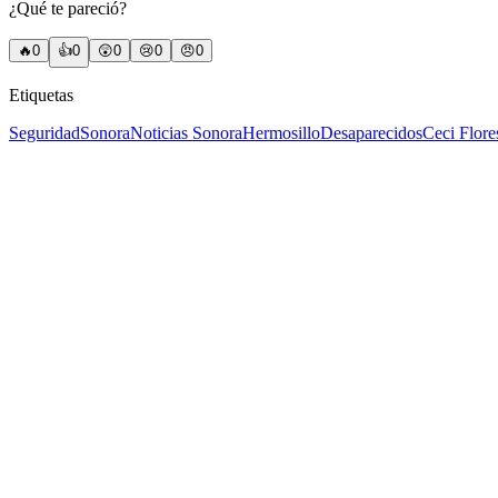
¿Qué te pareció?
🔥
0
👍
0
😲
0
😢
0
😠
0
Etiquetas
Seguridad
Sonora
Noticias Sonora
Hermosillo
Desaparecidos
Ceci Flore