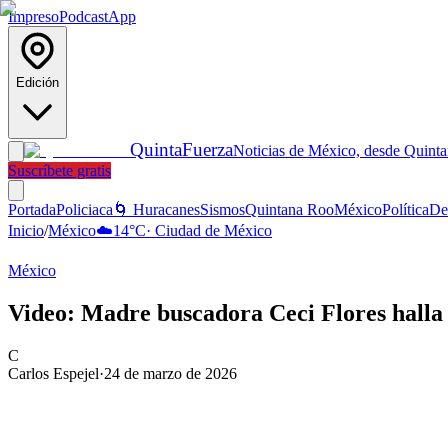
Impreso
Podcast
App
Edición
Quinta
Fuerza
Noticias de México, desde Quint
Suscríbete gratis
Portada
Policiaca
🌀 Huracanes
Sismos
Quintana Roo
México
Política
De
Inicio
/
México
☁️
14
°C
·
Ciudad de México
México
Video: Madre buscadora Ceci Flores halla l
C
Carlos Espejel
·
24 de marzo de 2026