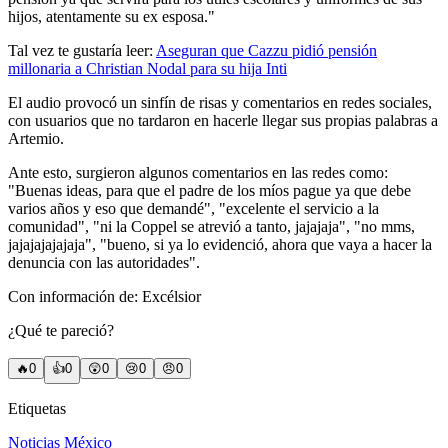
hijos, atentamente su ex esposa."
Tal vez te gustaría leer:
Aseguran que Cazzu pidió pensión
millonaria a Christian Nodal para su hija Inti
El audio provocó un sinfín de risas y comentarios en redes sociales,
con usuarios que no tardaron en hacerle llegar sus propias palabras a
Artemio.
Ante esto, surgieron algunos comentarios en las redes como:
"Buenas ideas, para que el padre de los míos pague ya que debe
varios años y eso que demandé", "excelente el servicio a la
comunidad", "ni la Coppel se atrevió a tanto, jajajaja", "no mms,
jajajajajajaja", "bueno, si ya lo evidenció, ahora que vaya a hacer la
denuncia con las autoridades".
Con información de: Excélsior
¿Qué te pareció?
🔥
0
👍
0
😲
0
😢
0
😠
0
Etiquetas
Noticias México