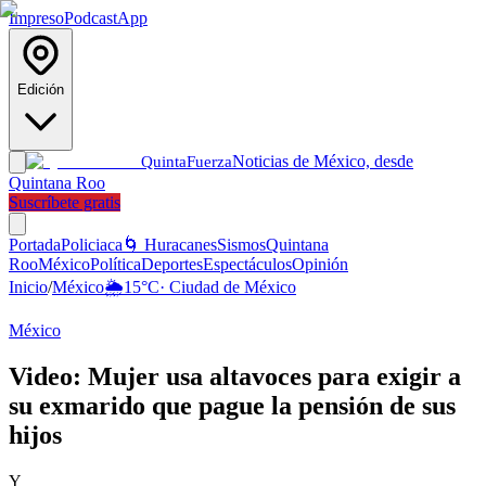
Impreso
Podcast
App
Edición
Noticias de México, desde
Quinta
Fuerza
Quintana Roo
Suscríbete gratis
Portada
Policiaca
🌀 Huracanes
Sismos
Quintana
Roo
México
Política
Deportes
Espectáculos
Opinión
Inicio
/
México
🌦️
15
°C
·
Ciudad de México
México
Video: Mujer usa altavoces para exigir a
su exmarido que pague la pensión de sus
hijos
Y