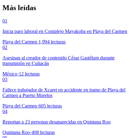
Más leídas
01
Inicia paro laboral en Complejo Mayakoba en Playa del Carmen
Playa del Carmen
·
1,994
lecturas
02
Asesinan al creador de contenido César Gastélum durante
transmisión en Culiacán
México
·
12
lecturas
03
Fallece trabajador de Xcaret en accidente en tramo de Playa del
Carmen a Puerto Morelos
Playa del Carmen
·
605
lecturas
04
Reportan a 23 personas desaparecidas en Quintana Roo
Quintana Roo
·
408
lecturas
05