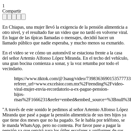
1
Compartir
En Chiapas, una mujer llevó la exigencia de la pensión alimenticia a
otro nivel, y el resultado fue un video que no tardó en volverse viral.
En lugar de las típicas llamadas o mensajes, decidió hacer un
llamado público que nadie esperaba, y mucho menos su exmarido.
En el video se ve cómo un automóvil se estaciona frente a la casa
del señor Artemio Alfonso López Miranda. En el techo del vehículo,
una gran bocina comienza a sonar, y la voz retumba por todo el
vecindario.
https://www.tiktok.com/@3saug/video/7398363690153577733
referer_url=www.excelsior.com.mx%2Ftrending%2Fvideo-
viral-mujer-envia-recordatorio-a-ex-pague-pension-
hijos-
risas%2F1666231&refer=embed&embed_source=%3Bnull%3B
"A través de este sonido le pedimos al señor Artemio Alfonso López
Miranda que pasé a pagar la pensión alimenticia de sus tres hijos ya
que tiene dos meses que no ha pagado. Se le habla por teléfono, se
le manda WhatsApp, pero no contesta. Por favor pase a pagar la
pensión ya que servirá para los útiles escolares y uniformes de sus