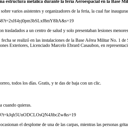
a estructura metálica durante la feria Aeroespacial en la Base Mil
obre varios asistentes y organizadores de la feria, la cual fue inaugura
4128768?t=2xH4yj0pm3bSLxf8mY8ItA&s=19
ron trasladados a un centro de salud y solo presentaban lesiones menores
fecha se realizó en las instalaciones de la Base Aérea Militar No. 1 d
aciones Exteriores, Licenciado Marcelo Ebrard Casaubon, en representa
rreo, todos los días. Gratis, y te das de baja con un clic.
ja cuando quieras.
45089?t=kJqh5UnODCLOsQN4JibcZw&s=19
ocasionan el desplome de una de las carpas, mientras las personas grit