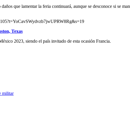
o daños que lamentar la feria continuará, aunque se desconoce si se man
518447105?t=YoCavSWydvzb7jwUPRW8Rg&s=19
ston, Texas
 México 2023, siendo el país invitado de esta ocasión Francia.
 militar