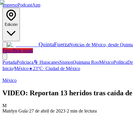
Impreso
Podcast
App
Edición
Quinta
Fuerza
Noticias de México, desde Quint
Suscríbete gratis
Portada
Policiaca
🌀 Huracanes
Sismos
Quintana Roo
México
Política
De
Inicio
/
México
☀️
23
°C
·
Ciudad de México
México
VIDEO: Reportan 13 heridos tras caída de 
M
Mairlyn Guía
·
27 de abril de 2023
·
2
min de lectura