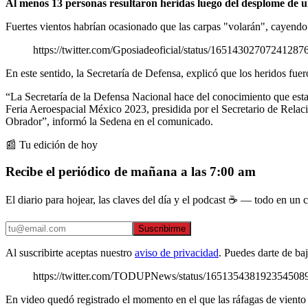
Al menos 13 personas resultaron heridas luego del desplome de un
Fuertes vientos habrían ocasionado que las carpas "volarán", cayendo s
https://twitter.com/Gposiadeoficial/status/165143027072
En este sentido, la Secretaría de Defensa, explicó que los heridos fue
“La Secretaría de la Defensa Nacional hace del conocimiento que esta 
Feria Aeroespacial México 2023, presidida por el Secretario de Rel
Obrador”, informó la Sedena en el comunicado.
📰 Tu edición de hoy
Recibe el periódico de mañana a las 7:00 am
El diario para hojear, las claves del día y el podcast ☕ — todo en un co
Suscribirme
Al suscribirte aceptas nuestro
aviso de privacidad
. Puedes darte de ba
https://twitter.com/TODUPNews/status/16513543819235
En video quedó registrado el momento en el que las ráfagas de viento 