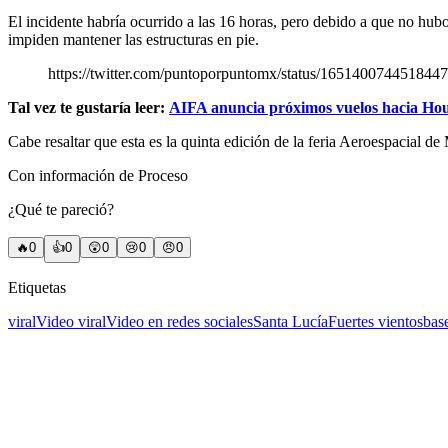
El incidente habría ocurrido a las 16 horas, pero debido a que no hub
impiden mantener las estructuras en pie.
https://twitter.com/puntoporpuntomx/status/1651400744
Tal vez te gustaría leer:
AIFA anuncia próximos vuelos hacia Hou
Cabe resaltar que esta es la quinta edición de la feria Aeroespacial de
Con información de Proceso
¿Qué te pareció?
🔥
0
👍
0
😲
0
😢
0
😠
0
Etiquetas
viral
Video viral
Video en redes sociales
Santa Lucía
Fuertes vientos
base