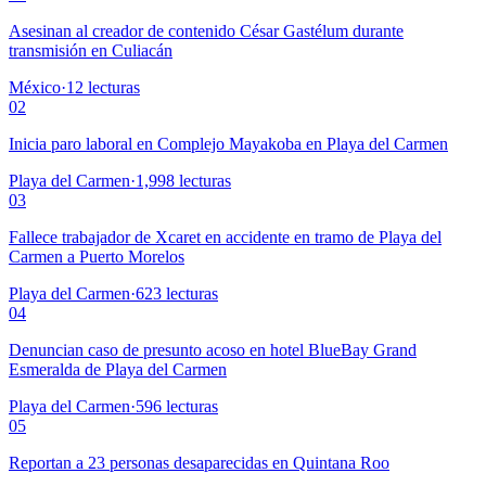
Asesinan al creador de contenido César Gastélum durante
transmisión en Culiacán
México
·
12
lecturas
02
Inicia paro laboral en Complejo Mayakoba en Playa del Carmen
Playa del Carmen
·
1,998
lecturas
03
Fallece trabajador de Xcaret en accidente en tramo de Playa del
Carmen a Puerto Morelos
Playa del Carmen
·
623
lecturas
04
Denuncian caso de presunto acoso en hotel BlueBay Grand
Esmeralda de Playa del Carmen
Playa del Carmen
·
596
lecturas
05
Reportan a 23 personas desaparecidas en Quintana Roo