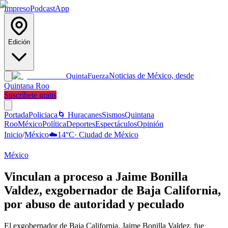
Impreso
Podcast
App
Edición
Noticias de México, desde
Quinta
Fuerza
Quintana Roo
Suscríbete gratis
Portada
Policiaca
🌀 Huracanes
Sismos
Quintana
Roo
México
Política
Deportes
Espectáculos
Opinión
Inicio
/
México
☁️
14
°C
·
Ciudad de México
México
Vinculan a proceso a Jaime Bonilla
Valdez, exgobernador de Baja California,
por abuso de autoridad y peculado
El exgobernador de Baja California, Jaime Bonilla Valdez, fue