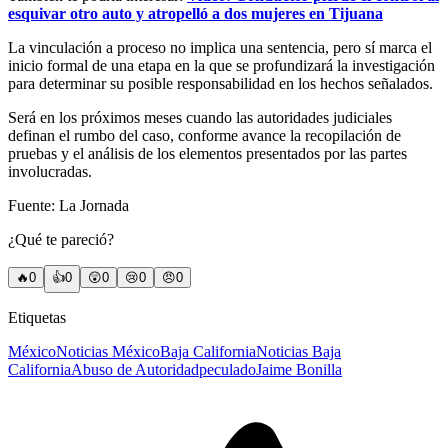
esquivar otro auto y atropelló a dos mujeres en Tijuana
La vinculación a proceso no implica una sentencia, pero sí marca el
inicio formal de una etapa en la que se profundizará la investigación
para determinar su posible responsabilidad en los hechos señalados.
Será en los próximos meses cuando las autoridades judiciales
definan el rumbo del caso, conforme avance la recopilación de
pruebas y el análisis de los elementos presentados por las partes
involucradas.
Fuente: La Jornada
¿Qué te pareció?
🔥
0
👍
0
😲
0
😢
0
😠
0
Etiquetas
México
Noticias México
Baja California
Noticias Baja
California
Abuso de Autoridad
peculado
Jaime Bonilla