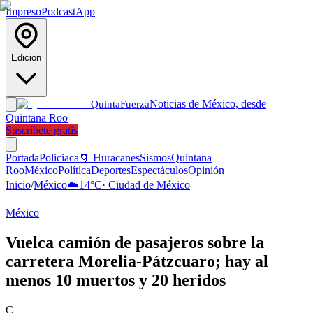
Impreso
Podcast
App
Edición
Noticias de México, desde
Quinta
Fuerza
Quintana Roo
Suscríbete gratis
Portada
Policiaca
🌀 Huracanes
Sismos
Quintana
Roo
México
Política
Deportes
Espectáculos
Opinión
Inicio
/
México
☁️
14
°C
·
Ciudad de México
México
Vuelca camión de pasajeros sobre la
carretera Morelia-Pátzcuaro; hay al
menos 10 muertos y 20 heridos
C