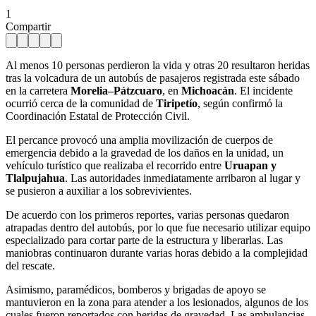
1
Compartir
Al menos 10 personas perdieron la vida y otras 20 resultaron heridas
tras la volcadura de un autobús de pasajeros registrada este sábado
en la carretera
Morelia–Pátzcuaro
, en
Michoacán
. El incidente
ocurrió cerca de la comunidad de
Tiripetío
, según confirmó la
Coordinación Estatal de Protección Civil.
El percance provocó una amplia movilización de cuerpos de
emergencia debido a la gravedad de los daños en la unidad, un
vehículo turístico que realizaba el recorrido entre
Uruapan y
Tlalpujahua
. Las autoridades inmediatamente arribaron al lugar y
se pusieron a auxiliar a los sobrevivientes.
De acuerdo con los primeros reportes, varias personas quedaron
atrapadas dentro del autobús, por lo que fue necesario utilizar equipo
especializado para cortar parte de la estructura y liberarlas. Las
maniobras continuaron durante varias horas debido a la complejidad
del rescate.
Asimismo, paramédicos, bomberos y brigadas de apoyo se
mantuvieron en la zona para atender a los lesionados, algunos de los
cuales fueron reportados con heridas de gravedad. Las ambulancias