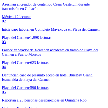
Asesinan al creador de contenido César Gastélum durante
transmisión en Culiacán
México
·
12
lecturas
02
Inicia paro laboral en Complejo Mayakoba en Playa del Carmen
Playa del Carmen
·
1,998
lecturas
03
Fallece trabajador de Xcaret en accidente en tramo de Playa del
Carmen a Puerto Morelos
Playa del Carmen
·
623
lecturas
04
Denuncian caso de presunto acoso en hotel BlueBay Grand
Esmeralda de Playa del Carmen
Playa del Carmen
·
596
lecturas
05
Reportan a 23 personas desaparecidas en Quintana Roo