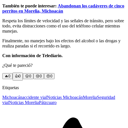
También te puede interesar:
Abandonan los cadáveres de cinco
perritos en Morelia, Michoacán
Respeta los límites de velocidad y las señales de tránsito, pero sobre
todo, evita distracciones como el uso del teléfono celular mientras
manejas.
Finalmente, no manejes bajo los efectos del alcohol o las drogas y
realiza paradas si el recorrido es largo.
Con información de Telediario.
¿Qué te pareció?
🔥
0
👍
0
😲
0
😢
0
😠
0
Etiquetas
Michoacán
accidente vial
Noticias Michoacán
Morelia
Seguridad
vial
Noticias Morelia
Pátzcuaro