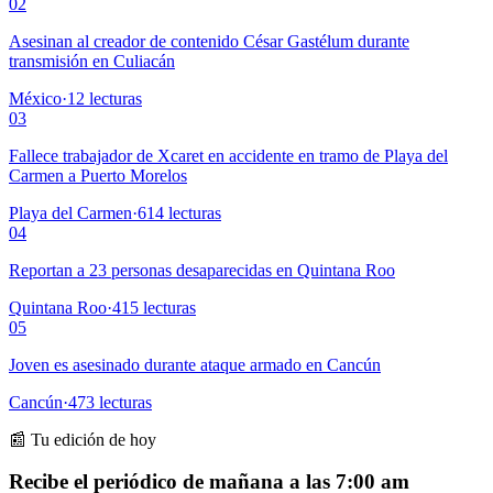
02
Asesinan al creador de contenido César Gastélum durante
transmisión en Culiacán
México
·
12
lecturas
03
Fallece trabajador de Xcaret en accidente en tramo de Playa del
Carmen a Puerto Morelos
Playa del Carmen
·
614
lecturas
04
Reportan a 23 personas desaparecidas en Quintana Roo
Quintana Roo
·
415
lecturas
05
Joven es asesinado durante ataque armado en Cancún
Cancún
·
473
lecturas
📰 Tu edición de hoy
Recibe el periódico de mañana a las 7:00 am