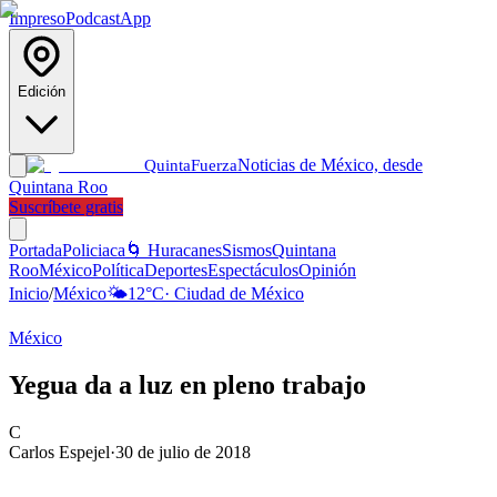
Impreso
Podcast
App
Edición
Noticias de México, desde
Quinta
Fuerza
Quintana Roo
Suscríbete gratis
Portada
Policiaca
🌀 Huracanes
Sismos
Quintana
Roo
México
Política
Deportes
Espectáculos
Opinión
Inicio
/
México
🌤️
12
°C
·
Ciudad de México
México
Yegua da a luz en pleno trabajo
C
Carlos Espejel
·
30 de julio de 2018