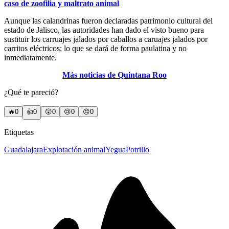
caso de zoofilia y maltrato animal
Aunque las calandrinas fueron declaradas patrimonio cultural del
estado de Jalisco, las autoridades han dado el visto bueno para
sustituir los carruajes jalados por caballos a caruajes jalados por
carritos eléctricos; lo que se dará de forma paulatina y no
inmediatamente.
Más noticias de Quintana Roo
¿Qué te pareció?
🔥
0
👍
0
😲
0
😢
0
😠
0
Etiquetas
Guadalajara
Explotación animal
Yegua
Potrillo