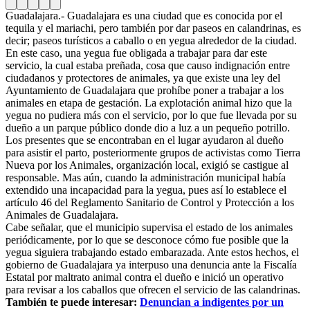
Guadalajara.- Guadalajara es una ciudad que es conocida por el
tequila y el mariachi, pero también por dar paseos en calandrinas, es
decir; paseos turísticos a caballo o en yegua alrededor de la ciudad.
En este caso, una yegua fue obligada a trabajar para dar este
servicio, la cual estaba preñada, cosa que causo indignación entre
ciudadanos y protectores de animales, ya que existe una ley del
Ayuntamiento de Guadalajara que prohíbe poner a trabajar a los
animales en etapa de gestación. La explotación animal hizo que la
yegua no pudiera más con el servicio, por lo que fue llevada por su
dueño a un parque público donde dio a luz a un pequeño potrillo.
Los presentes que se encontraban en el lugar ayudaron al dueño
para asistir el parto, posteriormente grupos de activistas como Tierra
Nueva por los Animales, organización local, exigió se castigue al
responsable. Mas aún, cuando la administración municipal había
extendido una incapacidad para la yegua, pues así lo establece el
artículo 46 del Reglamento Sanitario de Control y Protección a los
Animales de Guadalajara.
Cabe señalar, que el municipio supervisa el estado de los animales
periódicamente, por lo que se desconoce cómo fue posible que la
yegua siguiera trabajando estado embarazada. Ante estos hechos, el
gobierno de Guadalajara ya interpuso una denuncia ante la Fiscalía
Estatal por maltrato animal contra el dueño e inició un operativo
para revisar a los caballos que ofrecen el servicio de las calandrinas.
También te puede interesar:
Denuncian a indigentes por un