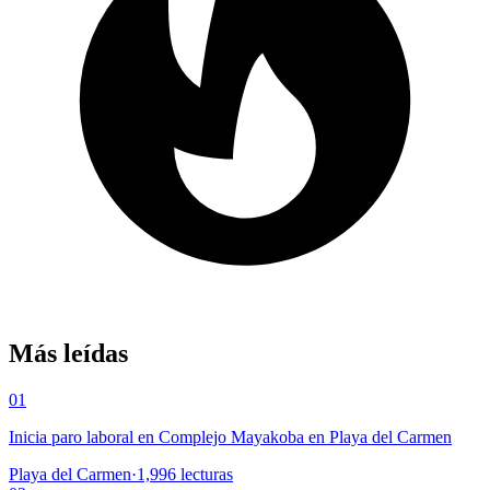
Más leídas
01
Inicia paro laboral en Complejo Mayakoba en Playa del Carmen
Playa del Carmen
·
1,996
lecturas