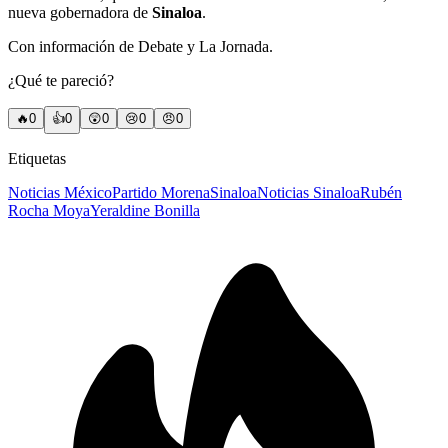
nueva gobernadora de
Sinaloa
.
Con información de Debate y La Jornada.
¿Qué te pareció?
🔥
0
👍
0
😲
0
😢
0
😠
0
Etiquetas
Noticias México
Partido Morena
Sinaloa
Noticias Sinaloa
Rubén
Rocha Moya
Yeraldine Bonilla