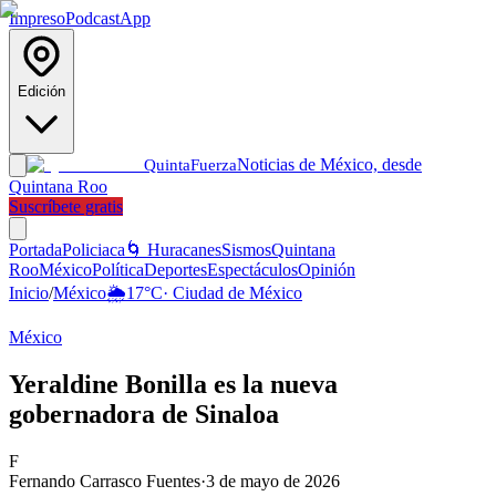
Impreso
Podcast
App
Edición
Noticias de México, desde
Quinta
Fuerza
Quintana Roo
Suscríbete gratis
Portada
Policiaca
🌀 Huracanes
Sismos
Quintana
Roo
México
Política
Deportes
Espectáculos
Opinión
Inicio
/
México
🌦️
17
°C
·
Ciudad de México
México
Yeraldine Bonilla es la nueva
gobernadora de Sinaloa
F
Fernando Carrasco Fuentes
·
3 de mayo de 2026