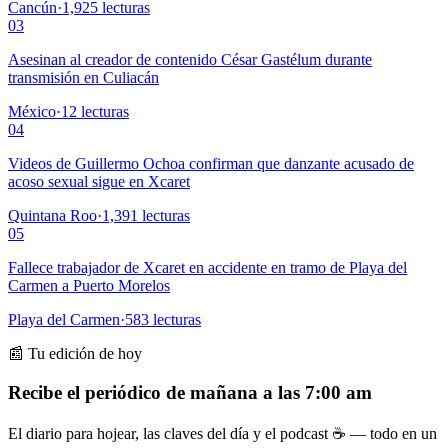
Cancún
·
1,925
lecturas
03
Asesinan al creador de contenido César Gastélum durante
transmisión en Culiacán
México
·
12
lecturas
04
Videos de Guillermo Ochoa confirman que danzante acusado de
acoso sexual sigue en Xcaret
Quintana Roo
·
1,391
lecturas
05
Fallece trabajador de Xcaret en accidente en tramo de Playa del
Carmen a Puerto Morelos
Playa del Carmen
·
583
lecturas
📰 Tu edición de hoy
Recibe el periódico de mañana a las 7:00 am
El diario para hojear, las claves del día y el podcast ☕ — todo en un