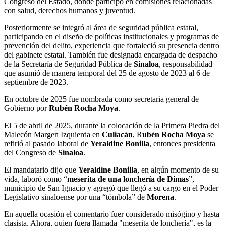
Congreso del Estado, donde participó en comisiones relacionadas
con salud, derechos humanos y juventud.
Posteriormente se integró al área de seguridad pública estatal,
participando en el diseño de políticas institucionales y programas de
prevención del delito, experiencia que fortaleció su presencia dentro
del gabinete estatal. También fue designada encargada de despacho
de la Secretaría de Seguridad Pública de
Sinaloa
, responsabilidad
que asumió de manera temporal del 25 de agosto de 2023 al 6 de
septiembre de 2023.
En octubre de 2025 fue nombrada como secretaria general de
Gobierno por
Rubén Rocha Moya
.
El 5 de abril de 2025, durante la colocación de la Primera Piedra del
Malecón Margen Izquierda en
Culiacán
, R
ubén Rocha Moya
se
refirió al pasado laboral de
Yeraldine Bonilla
, entonces presidenta
del Congreso de
Sinaloa
.
El mandatario dijo que
Yeraldine Bonilla
, en algún momento de su
vida, laboró como “
meserita de una lonchería de Dimas
”,
municipio de San Ignacio y agregó que llegó a su cargo en el Poder
Legislativo sinaloense por una “tómbola” de
Morena
.
En aquella ocasión el comentario fuer considerado misógino y hasta
clasista. Ahora, quien fuera llamada "meserita de lonchería", es la