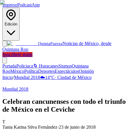
Impreso
Podcast
App
Edición
Noticias de México, desde
Quinta
Fuerza
Quintana Roo
Suscríbete gratis
Portada
Policiaca
🌀 Huracanes
Sismos
Quintana
Roo
México
Política
Deportes
Espectáculos
Opinión
Inicio
/
Mundial 2018
☁️
14
°C
·
Ciudad de México
Mundial 2018
Celebran cancunenses con todo el triunfo
de México en el Ceviche
T
Tania Karina Silva Fernández
·
23 de junio de 2018