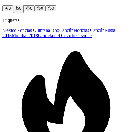
🔥
0
👍
0
😲
0
😢
0
😠
0
Etiquetas
México
Noticias Quintana Roo
Cancún
Noticias Cancún
Rusia
2018
Mundial 2018
Glorieta del Ceviche
Ceviche