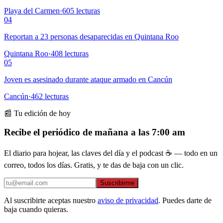
Playa del Carmen
·
605
lecturas
04
Reportan a 23 personas desaparecidas en Quintana Roo
Quintana Roo
·
408
lecturas
05
Joven es asesinado durante ataque armado en Cancún
Cancún
·
462
lecturas
📰 Tu edición de hoy
Recibe el periódico de mañana a las 7:00 am
El diario para hojear, las claves del día y el podcast ☕ — todo en un
correo, todos los días. Gratis, y te das de baja con un clic.
Suscribirme
Al suscribirte aceptas nuestro
aviso de privacidad
. Puedes darte de
baja cuando quieras.