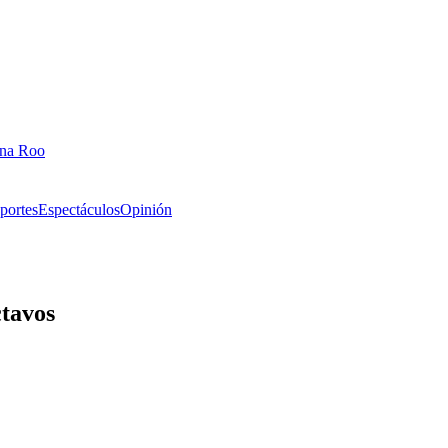
ana Roo
portes
Espectáculos
Opinión
tavos