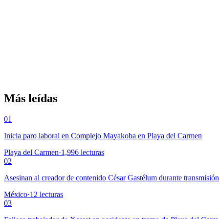
Más leídas
01
Inicia paro laboral en Complejo Mayakoba en Playa del Carmen
Playa del Carmen
·
1,996
lecturas
02
Asesinan al creador de contenido César Gastélum durante transmisió
México
·
12
lecturas
03