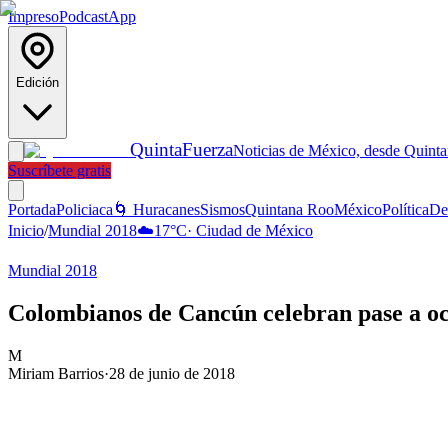
Impreso
Podcast
App
Edición
Quinta
Fuerza
Noticias de México, desde Quint
Suscríbete gratis
Portada
Policiaca
🌀 Huracanes
Sismos
Quintana Roo
México
Política
De
Inicio
/
Mundial 2018
☁️
17
°C
·
Ciudad de México
Mundial 2018
Colombianos de Cancún celebran pase a oc
M
Miriam Barrios
·
28 de junio de 2018