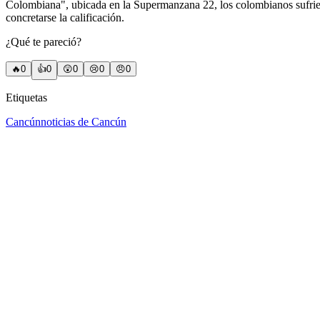
Colombiana", ubicada en la Supermanzana 22, los colombianos sufriero
concretarse la calificación.
¿Qué te pareció?
🔥
0
👍
0
😲
0
😢
0
😠
0
Etiquetas
Cancún
noticias de Cancún