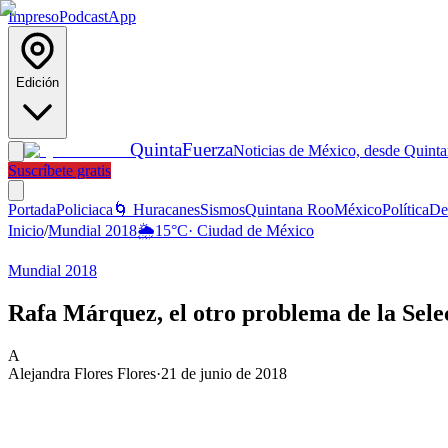
Impreso
Podcast
App
Edición
Quinta
Fuerza
Noticias de México, desde Quint
Suscríbete gratis
Portada
Policiaca
🌀 Huracanes
Sismos
Quintana Roo
México
Política
De
Inicio
/
Mundial 2018
🌦️
15
°C
·
Ciudad de México
Mundial 2018
Rafa Márquez, el otro problema de la Sele
A
Alejandra Flores Flores
·
21 de junio de 2018