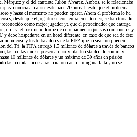
ael Márquez y el del cantante Julión Álvarez. Ambos, se le relacionaba
 Márquez conocía al capo desde hace 20 años. Desde que el problema
 Tesoro y hasta el momento no pueden operar. Ahora el problema lo ha
enses, desde que el jugador se encuentra en el torneo, se han tomado
ser reconocido como mejor jugador ya que el patrocinador que entrega
idad, no usa el mismo uniforme de entrenamiento que sus compañeros y
U y debe hospedarse en un hotel diferente, en caso de que sea de éste
stadounidense y los trabajadores de la FIFA que lo sean no pueden
n del Tri, la FIFA entregó 1.5 millones de dólares a través de bancos
o, las multas que se presentan por violar lo establecido son muy
n hasta 10 millones de dólares y un máximo de 30 años en prisión.
o las medidas necesarias para no caer en ninguna falta y no se