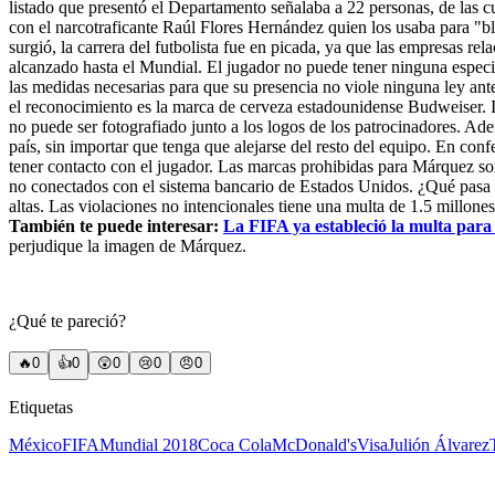
listado que presentó el Departamento señalaba a 22 personas, de las c
con el narcotraficante Raúl Flores Hernández quien los usaba para "b
surgió, la carrera del futbolista fue en picada, ya que las empresas 
alcanzado hasta el Mundial. El jugador no puede tener ninguna especi
las medidas necesarias para que su presencia no viole ninguna ley ant
el reconocimiento es la marca de cerveza estadounidense Budweiser. 
no puede ser fotografiado junto a los logos de los patrocinadores. Ad
país, sin importar que tenga que alejarse del resto del equipo. En co
tener contacto con el jugador. Las marcas prohibidas para Márquez so
no conectados con el sistema bancario de Estados Unidos. ¿Qué pasa se
altas. Las violaciones no intencionales tiene una multa de 1.5 millone
También te puede interesar:
La FIFA ya estableció la multa par
perjudique la imagen de Márquez.
¿Qué te pareció?
🔥
0
👍
0
😲
0
😢
0
😠
0
Etiquetas
México
FIFA
Mundial 2018
Coca Cola
McDonald's
Visa
Julión Álvarez