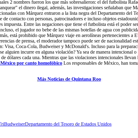
uales 2 nombres fueron los que más sobresalieron: el del futbolista Raf
lanquear" el dinero ilegal, además, las investigaciones señalaban que
relacionadas con Márquez entraron a la lista negra del Departamento del
e de contacto con personas, patrocinadores e incluso objetos estadounid
es impuesta. Entre las negaciones que tiene el futbolista está el poder 
Incluso, el jugador no bebe de las mismas botellas de agua con public
emás, está prohibido que Márquez viaje en aerolíneas pertenecientes a E
nferencias de prensa, el moderador tampoco puede ser de nacionalidad e
n: Visa, Coca-Cola, Budweiser y McDonald's. Incluso para la preparació
 alguien incurre en alguna violación? Ya sea de manera intencional o n
s de dólares cada una. Mientras que las violaciones intencionales lleva
a México por canto homofóbico
Los responsables de México, han tomad
Más Noticias de Quintana Roo
Tri
Budweiser
Departamento del Tesoro de Estados Unidos