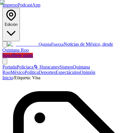
Impreso
Podcast
App
Edición
Noticias de México, desde
Quinta
Fuerza
Quintana Roo
Suscríbete gratis
Portada
Policiaca
🌀 Huracanes
Sismos
Quintana
Roo
México
Política
Deportes
Espectáculos
Opinión
Inicio
/
Etiqueta:
Visa