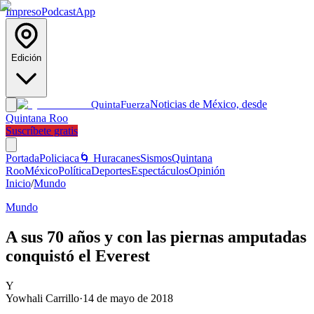
Impreso
Podcast
App
Edición
Noticias de México, desde
Quinta
Fuerza
Quintana Roo
Suscríbete gratis
Portada
Policiaca
🌀 Huracanes
Sismos
Quintana
Roo
México
Política
Deportes
Espectáculos
Opinión
Inicio
/
Mundo
Mundo
A sus 70 años y con las piernas amputadas
conquistó el Everest
Y
Yowhali Carrillo
·
14 de mayo de 2018