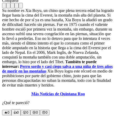
Compartir
Su nombre es Xia Boyu, un chino que plena tercera edad ha logrado
llegar hasta la cima del Everest, la montaña más alta del planeta. Si
este hecho de por sí ya es una hazaña, Xia Boyu la añadió un grado
de dificultad: hacerlo sin piernas. Fue en 1975 cuando el valiente
hombre escaló por primera vez la montaña, sin embargo, durante su
ascenso sufrió una severa congelación en las piernas, situación que
lo llevó a perderlas.
Eso no lo detuvo para que lo intentara 4 veces
más, siendo el último intento el que lo coronara como el primer
doble amputado en la historia que llega a la cima del Everest por el
lado de Nepal. En el 2006, Mark Inglis, de Nueva Zelanda,
conquistó la montaña también con una doble amputación, sin
embargo, lo hizo por el lado del Tibet.
También te puede
interesar:
Perro sordo y casi ciego salva a una niña de tres años
de morir en las montañas
Xia Boyu logra este récord en medio de
prohibiciones por parte del gobierno chino, justo para que las
personas discapacitadas no suban la montaña, todo con la finalidad
de evitar más muertes y heridos.
Más Noticias de Quintana Roo
¿Qué te pareció?
🔥
0
👍
0
😲
0
😢
0
😠
0