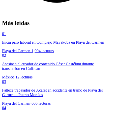
Más leídas
01
Inicia paro laboral en Complejo Mayakoba en Playa del Carmen
Playa del Carmen
·
1,994
lecturas
02
Asesinan al creador de contenido César Gastélum durante
transmisión en Culiacán
México
·
12
lecturas
03
Fallece trabajador de Xcaret en accidente en tramo de Playa del
Carmen a Puerto Morelos
Playa del Carmen
·
605
lecturas
04