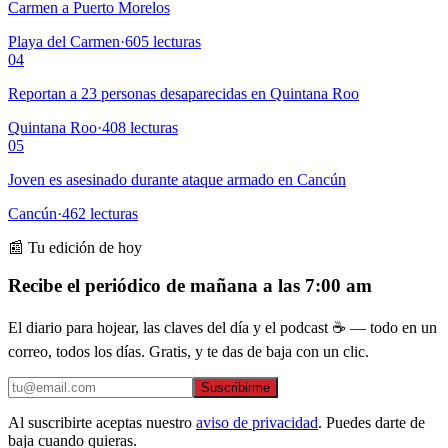
Carmen a Puerto Morelos
Playa del Carmen
·
605
lecturas
04
Reportan a 23 personas desaparecidas en Quintana Roo
Quintana Roo
·
408
lecturas
05
Joven es asesinado durante ataque armado en Cancún
Cancún
·
462
lecturas
📰 Tu edición de hoy
Recibe el periódico de mañana a las 7:00 am
El diario para hojear, las claves del día y el podcast ☕ — todo en un
correo, todos los días. Gratis, y te das de baja con un clic.
Suscribirme
Al suscribirte aceptas nuestro
aviso de privacidad
. Puedes darte de
baja cuando quieras.