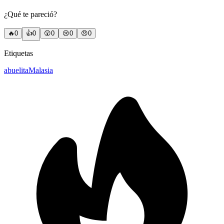
¿Qué te pareció?
🔥
0
👍
0
😲
0
😢
0
😠
0
Etiquetas
abuelita
Malasia