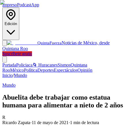
Impreso
Podcast
App
Edición
Noticias de México, desde
Quinta
Fuerza
Quintana Roo
Suscríbete gratis
Portada
Policiaca
🌀 Huracanes
Sismos
Quintana
Roo
México
Política
Deportes
Espectáculos
Opinión
Inicio
/
Mundo
Mundo
Abuelita debe trabajar como estatua
humana para alimentar a nieto de 2 años
R
Ricardo Zapata
·
11 de mayo de 2021
·
1
min de lectura