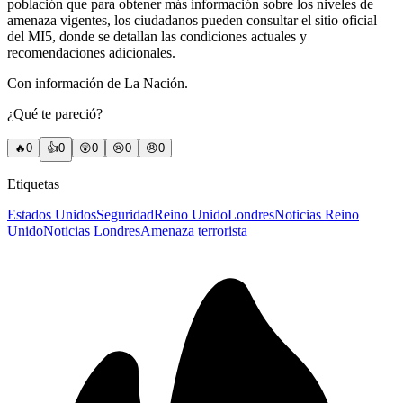
población que para obtener más información sobre los niveles de
amenaza vigentes, los ciudadanos pueden consultar el sitio oficial
del MI5, donde se detallan las condiciones actuales y
recomendaciones adicionales.
Con información de La Nación.
¿Qué te pareció?
🔥
0
👍
0
😲
0
😢
0
😠
0
Etiquetas
Estados Unidos
Seguridad
Reino Unido
Londres
Noticias Reino
Unido
Noticias Londres
Amenaza terrorista