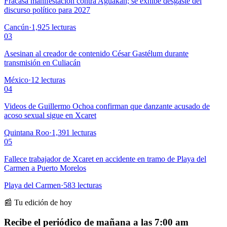
Fracasa manifestación contra Aguakan; se exhibe desgaste del
discurso político para 2027
Cancún
·
1,925
lecturas
03
Asesinan al creador de contenido César Gastélum durante
transmisión en Culiacán
México
·
12
lecturas
04
Videos de Guillermo Ochoa confirman que danzante acusado de
acoso sexual sigue en Xcaret
Quintana Roo
·
1,391
lecturas
05
Fallece trabajador de Xcaret en accidente en tramo de Playa del
Carmen a Puerto Morelos
Playa del Carmen
·
583
lecturas
📰 Tu edición de hoy
Recibe el periódico de mañana a las 7:00 am