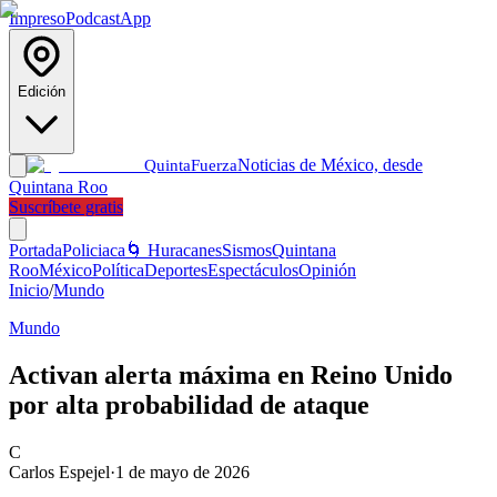
Impreso
Podcast
App
Edición
Noticias de México, desde
Quinta
Fuerza
Quintana Roo
Suscríbete gratis
Portada
Policiaca
🌀 Huracanes
Sismos
Quintana
Roo
México
Política
Deportes
Espectáculos
Opinión
Inicio
/
Mundo
Mundo
Activan alerta máxima en Reino Unido
por alta probabilidad de ataque
C
Carlos Espejel
·
1 de mayo de 2026