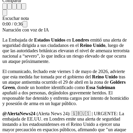
Compartir
Escuchar nota
0:00
/
0:36
Narración con voz de IA
La Embajada de
Estados Unidos
en
Londres
emitió una alerta de
seguridad dirigida a sus ciudadanos en el
Reino Unido
, luego de
que las autoridades británicas elevaran el nivel de amenaza terrorista
nacional a “severo”, lo que indica un riesgo elevado de que ocurra
un ataque próximamente.
El comunicado, fechado este viernes 1 de mayo de 2026, advierte
que esta medida fue tomada por el gobierno del
Reino Unido
tras
un ataque antisemita ocurrido el 29 de abril en la zona de
Golders
Green
, donde un hombre identificado como
Essa Suleiman
apuñaló a dos personas, dejándolos gravemente heridos. El
responsable fue detenido y enfrenta cargos por intento de homicidio
y posesión de arma en un lugar público.
@AlertaNews24
(Alerta News 24): 🇬🇧🇺🇸 | URGENTE: La
embajada de EE.UU. en Londres emite una alerta de seguridad
instando a los estadounidenses en el Reino Unido a ejercer una
mayor precaución en espacios públicos, afirmando que "un ataque