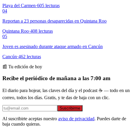
Playa del Carmen
·
605
lecturas
04
Reportan a 23 personas desaparecidas en Quintana Roo
Quintana Roo
·
408
lecturas
05
Joven es asesinado durante ataque armado en Cancún
Cancún
·
462
lecturas
📰 Tu edición de hoy
Recibe el periódico de mañana a las 7:00 am
El diario para hojear, las claves del día y el podcast ☕ — todo en un
correo, todos los días. Gratis, y te das de baja con un clic.
Suscribirme
Al suscribirte aceptas nuestro
aviso de privacidad
. Puedes darte de
baja cuando quieras.