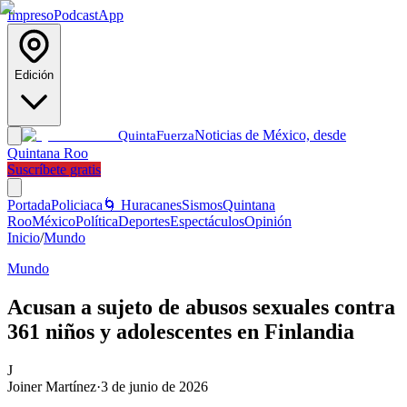
Impreso
Podcast
App
Edición
Noticias de México, desde
Quinta
Fuerza
Quintana Roo
Suscríbete gratis
Portada
Policiaca
🌀 Huracanes
Sismos
Quintana
Roo
México
Política
Deportes
Espectáculos
Opinión
Inicio
/
Mundo
Mundo
Acusan a sujeto de abusos sexuales contra
361 niños y adolescentes en Finlandia
J
Joiner Martínez
·
3 de junio de 2026