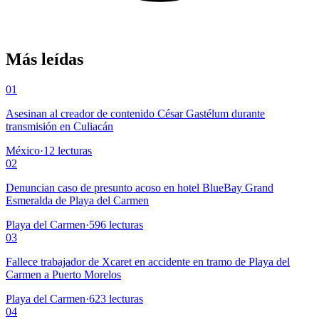
Más leídas
01
Asesinan al creador de contenido César Gastélum durante
transmisión en Culiacán
México
·
12
lecturas
02
Denuncian caso de presunto acoso en hotel BlueBay Grand
Esmeralda de Playa del Carmen
Playa del Carmen
·
596
lecturas
03
Fallece trabajador de Xcaret en accidente en tramo de Playa del
Carmen a Puerto Morelos
Playa del Carmen
·
623
lecturas
04