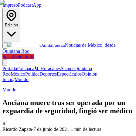
Impreso
Podcast
App
Edición
Noticias de México, desde
Quinta
Fuerza
Quintana Roo
Suscríbete gratis
Portada
Policiaca
🌀 Huracanes
Sismos
Quintana
Roo
México
Política
Deportes
Espectáculos
Opinión
Inicio
/
Mundo
Mundo
Anciana muere tras ser operada por un
exguardia de seguridad, fingió ser médico
R
Ricardo Zapata
·
7 de junio de 2021
·
1
min de lectura