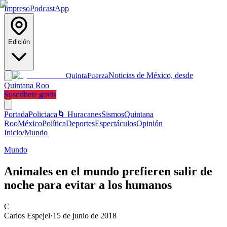
Impreso
Podcast
App
Edición
Noticias de México, desde
Quinta
Fuerza
Quintana Roo
Suscríbete gratis
Portada
Policiaca
🌀 Huracanes
Sismos
Quintana
Roo
México
Política
Deportes
Espectáculos
Opinión
Inicio
/
Mundo
Mundo
Animales en el mundo prefieren salir de
noche para evitar a los humanos
C
Carlos Espejel
·
15 de junio de 2018