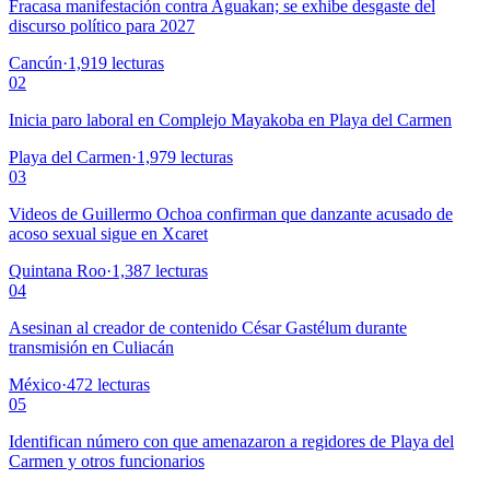
Fracasa manifestación contra Aguakan; se exhibe desgaste del
discurso político para 2027
Cancún
·
1,919
lecturas
02
Inicia paro laboral en Complejo Mayakoba en Playa del Carmen
Playa del Carmen
·
1,979
lecturas
03
Videos de Guillermo Ochoa confirman que danzante acusado de
acoso sexual sigue en Xcaret
Quintana Roo
·
1,387
lecturas
04
Asesinan al creador de contenido César Gastélum durante
transmisión en Culiacán
México
·
472
lecturas
05
Identifican número con que amenazaron a regidores de Playa del
Carmen y otros funcionarios