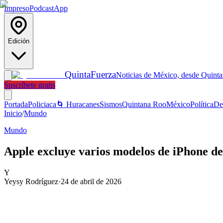
Impreso
Podcast
App
Edición
Quinta
Fuerza
Noticias de México, desde Quint
Suscríbete gratis
Portada
Policiaca
🌀 Huracanes
Sismos
Quintana Roo
México
Política
De
Inicio
/
Mundo
Mundo
Apple excluye varios modelos de iPhone de
Y
Yeysy Rodríguez
·
24 de abril de 2026