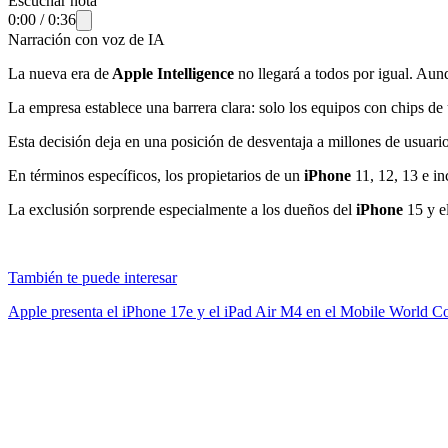
Escuchar nota
0:00
/
0:36
Narración con voz de IA
La nueva era de
Apple Intelligence
no llegará a todos por igual. Au
La empresa establece una barrera clara: solo los equipos con chips de
Esta decisión deja en una posición de desventaja a millones de usuar
En términos específicos, los propietarios de un
iPhone
11, 12, 13 e in
La exclusión sorprende especialmente a los dueños del
iPhone
15 y e
También te puede interesar
Apple presenta el iPhone 17e y el iPad Air M4 en el Mobile World C