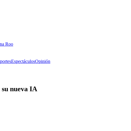
ana Roo
portes
Espectáculos
Opinión
 su nueva IA