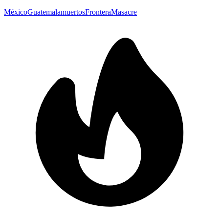
México
Guatemala
muertos
Frontera
Masacre