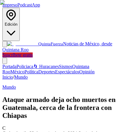
Impreso
Podcast
App
Edición
Noticias de México, desde
Quinta
Fuerza
Quintana Roo
Suscríbete gratis
Portada
Policiaca
🌀 Huracanes
Sismos
Quintana
Roo
México
Política
Deportes
Espectáculos
Opinión
Inicio
/
Mundo
Mundo
Ataque armado deja ocho muertos en
Guatemala, cerca de la frontera con
Chiapas
C