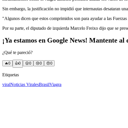
Sin embargo, la justificación no impidió que internautas desataran una
"Algunos dicen que estos comprimidos son para ayudar a las Fuerzas A
Por su parte, el diputado de izquierda Marcelo Freixo dijo que se pre
¡Ya estamos en Google News! Mantente al d
¿Qué te pareció?
🔥
0
👍
0
😲
0
😢
0
😠
0
Etiquetas
viral
Noticias Virales
Brasil
Viagra