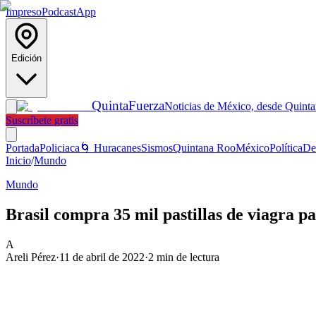
Impreso
Podcast
App
Edición
Quinta
Fuerza
Noticias de México, desde Quint
Suscríbete gratis
Portada
Policiaca
🌀 Huracanes
Sismos
Quintana Roo
México
Política
De
Inicio
/
Mundo
Mundo
Brasil compra 35 mil pastillas de viagra pa
A
Areli Pérez
·
11 de abril de 2022
·
2
min de lectura