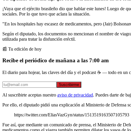
¡Vaya que el ejército brasileño dio que hablar este lunes! Luego de q
sociales. Por lo que tuvo que aclara la situación.
"En los hospitales hay escasez de medicamentos, pero (Jair) Bolsonaro 
Según el diputado, los documentos no mencionan el nombre de viagra,
utilizada para tratar la disfunción eréctil.
📰 Tu edición de hoy
Recibe el periódico de mañana a las 7:00 am
El diario para hojear, las claves del día y el podcast ☕ — todo en un co
Suscribirme
Al suscribirte aceptas nuestro
aviso de privacidad
. Puedes darte de ba
Por ello, el diputado pidió una explicación al Ministerio de Defensa s
https://twitter.com/EliasVazGyn/status/1513519163507105793
Fue así, que mediante un comunicado de prensa, el Ministerio de Defen
medicamentos como el viagra también permiten dilatar los vasos de l