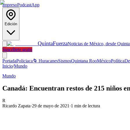
Impreso
Podcast
App
Edición
Quinta
Fuerza
Noticias de México, desde Quint
Suscríbete gratis
Portada
Policiaca
🌀 Huracanes
Sismos
Quintana Roo
México
Política
De
Inicio
/
Mundo
Mundo
Canadá: Encuentran restos de 215 niños en
R
Ricardo Zapata
·
29 de mayo de 2021
·
1
min de lectura