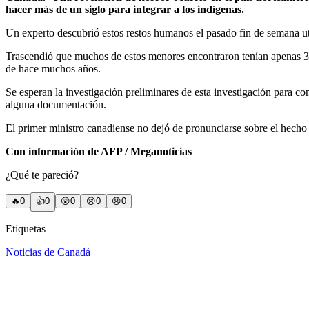
hacer más de un siglo para integrar a los indígenas.
Un experto descubrió estos restos humanos el pasado fin de semana ut
Trascendió que muchos de estos menores encontraron tenían apenas 3 añ
de hace muchos años.
Se esperan la investigación preliminares de esta investigación para co
alguna documentación.
El primer ministro canadiense no dejó de pronunciarse sobre el hecho 
Con información de AFP / Meganoticias
¿Qué te pareció?
🔥
0
👍
0
😲
0
😢
0
😠
0
Etiquetas
Noticias de Canadá