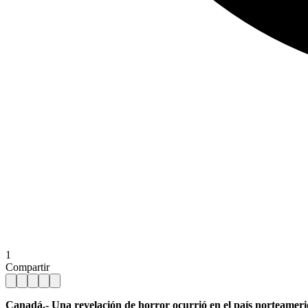
1
Compartir
Canadá.- Una revelación de horror ocurrió en el país norteameric