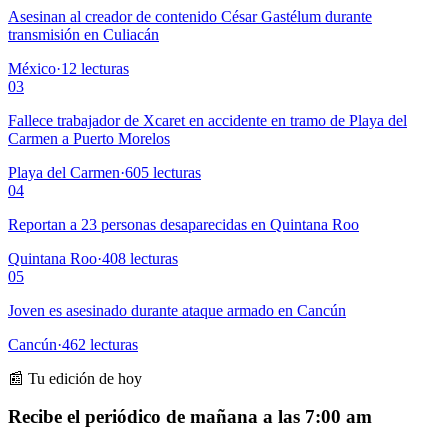
Asesinan al creador de contenido César Gastélum durante
transmisión en Culiacán
México
·
12
lecturas
03
Fallece trabajador de Xcaret en accidente en tramo de Playa del
Carmen a Puerto Morelos
Playa del Carmen
·
605
lecturas
04
Reportan a 23 personas desaparecidas en Quintana Roo
Quintana Roo
·
408
lecturas
05
Joven es asesinado durante ataque armado en Cancún
Cancún
·
462
lecturas
📰 Tu edición de hoy
Recibe el periódico de mañana a las 7:00 am