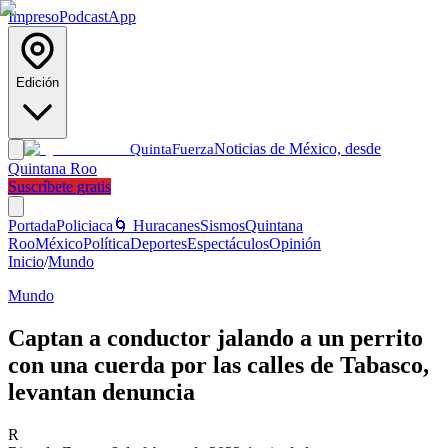
Impreso
Podcast
App
Edición
Noticias de México, desde
Quinta
Fuerza
Quintana Roo
Suscríbete gratis
Portada
Policiaca
🌀 Huracanes
Sismos
Quintana
Roo
México
Política
Deportes
Espectáculos
Opinión
Inicio
/
Mundo
Mundo
Captan a conductor jalando a un perrito
con una cuerda por las calles de Tabasco,
levantan denuncia
R