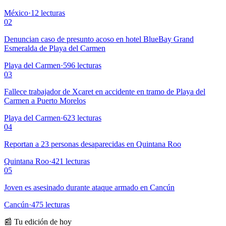
México
·
12
lecturas
02
Denuncian caso de presunto acoso en hotel BlueBay Grand
Esmeralda de Playa del Carmen
Playa del Carmen
·
596
lecturas
03
Fallece trabajador de Xcaret en accidente en tramo de Playa del
Carmen a Puerto Morelos
Playa del Carmen
·
623
lecturas
04
Reportan a 23 personas desaparecidas en Quintana Roo
Quintana Roo
·
421
lecturas
05
Joven es asesinado durante ataque armado en Cancún
Cancún
·
475
lecturas
📰 Tu edición de hoy