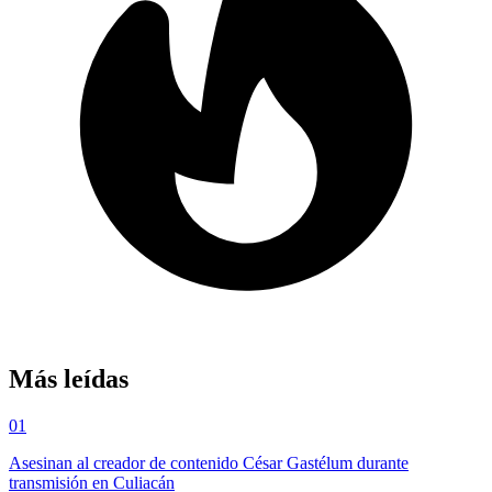
Más leídas
01
Asesinan al creador de contenido César Gastélum durante
transmisión en Culiacán