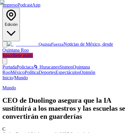
Impreso
Podcast
App
Edición
Noticias de México, desde
Quinta
Fuerza
Quintana Roo
Suscríbete gratis
Portada
Policiaca
🌀 Huracanes
Sismos
Quintana
Roo
México
Política
Deportes
Espectáculos
Opinión
Inicio
/
Mundo
Mundo
CEO de Duolingo asegura que la IA
sustituirá a los maestros y las escuelas se
convertirán en guarderías
C