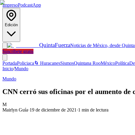
Impreso
Podcast
App
Edición
Quinta
Fuerza
Noticias de México, desde Quint
Suscríbete gratis
Portada
Policiaca
🌀 Huracanes
Sismos
Quintana Roo
México
Política
De
Inicio
/
Mundo
Mundo
CNN cerró sus oficinas por el aumento de
M
Mairlyn Guía
·
19 de diciembre de 2021
·
1
min de lectura