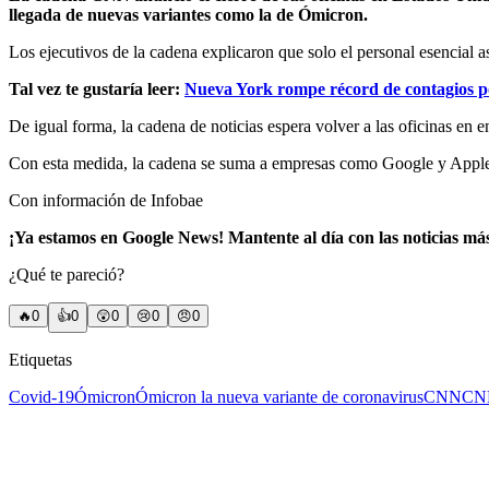
llegada de nuevas variantes como la de Ómicron.
Los ejecutivos de la cadena explicaron que solo el personal esencial asi
Tal vez te gustaría leer:
Nueva York rompe récord de contagios 
De igual forma, la cadena de noticias espera volver a las oficinas en 
Con esta medida, la cadena se suma a empresas como Google y Apple q
Con información de Infobae
¡Ya estamos en Google News! Mantente al día con las noticias má
¿Qué te pareció?
🔥
0
👍
0
😲
0
😢
0
😠
0
Etiquetas
Covid-19
Ómicron
Ómicron la nueva variante de coronavirus
CNN
CNN