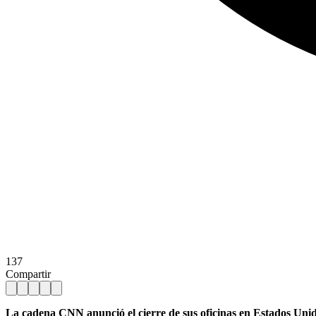
137
Compartir
La cadena CNN anunció el cierre de sus oficinas en Estados Unido