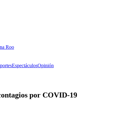
ana Roo
portes
Espectáculos
Opinión
 contagios por COVID-19