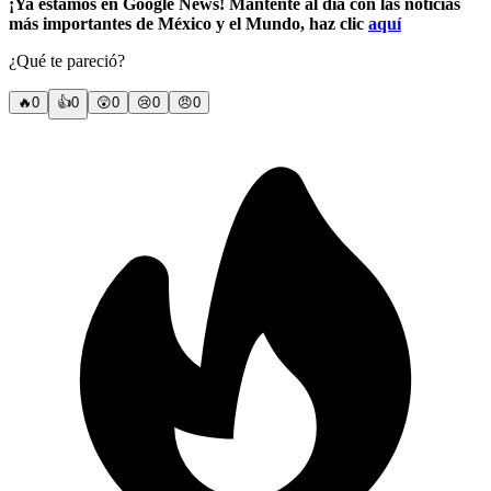
¡Ya estamos en Google News! Mantente al día con las noticias
más importantes de México y el Mundo, haz clic
aquí
¿Qué te pareció?
🔥
0
👍
0
😲
0
😢
0
😠
0