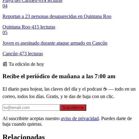
Playa del Carmen
·
614
lecturas
04
Reportan a 23 personas desaparecidas en Quintana Roo
Quintana Roo
·
415
lecturas
05
Joven es asesinado durante ataque armado en Cancún
Cancún
·
473
lecturas
📰 Tu edición de hoy
Recibe el periódico de mañana a las 7:00 am
El diario para hojear, las claves del día y el podcast ☕ — todo en un
correo, todos los días. Gratis, y te das de baja con un clic.
Suscribirme
Al suscribirte aceptas nuestro
aviso de privacidad
. Puedes darte de
baja cuando quieras.
Relacionadas