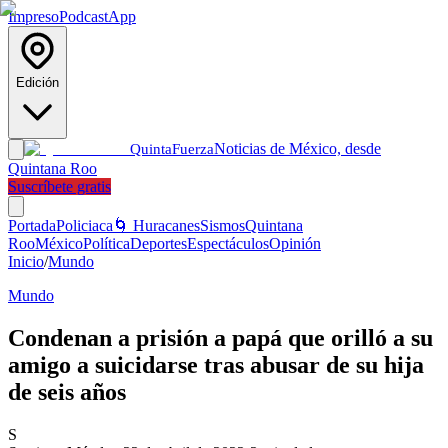
Impreso
Podcast
App
Edición
Noticias de México, desde
Quinta
Fuerza
Quintana Roo
Suscríbete gratis
Portada
Policiaca
🌀 Huracanes
Sismos
Quintana
Roo
México
Política
Deportes
Espectáculos
Opinión
Inicio
/
Mundo
Mundo
Condenan a prisión a papá que orilló a su
amigo a suicidarse tras abusar de su hija
de seis años
S