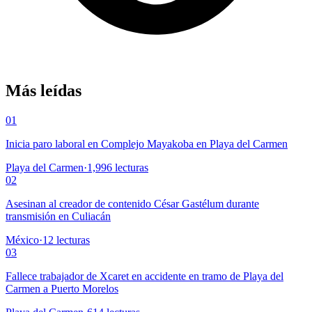
Más leídas
01
Inicia paro laboral en Complejo Mayakoba en Playa del Carmen
Playa del Carmen
·
1,996
lecturas
02
Asesinan al creador de contenido César Gastélum durante
transmisión en Culiacán
México
·
12
lecturas
03
Fallece trabajador de Xcaret en accidente en tramo de Playa del
Carmen a Puerto Morelos