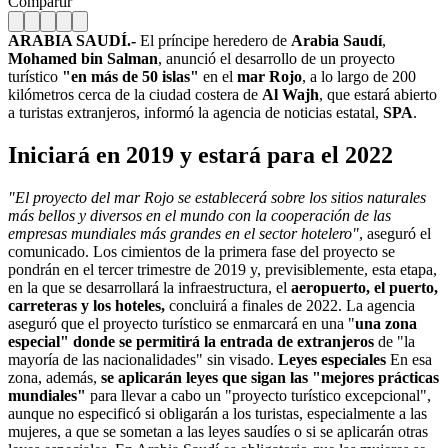
Compartir
ARABIA SAUDÍ.-
El príncipe heredero de
Arabia Saudí
,
Mohamed bin Salman
, anunció el desarrollo de un proyecto
turístico
"en más de 50 islas"
en el
mar Rojo
, a lo largo de 200
kilómetros cerca de la ciudad costera de
Al Wajh
, que estará abierto
a turistas extranjeros, informó la agencia de noticias estatal,
SPA
.
Iniciará en 2019 y estará para el 2022
"El proyecto del mar Rojo se establecerá sobre los sitios naturales
más bellos y diversos en el mundo con la cooperación de las
empresas mundiales más grandes en el sector hotelero"
, aseguró el
comunicado. Los cimientos de la primera fase del proyecto se
pondrán en el tercer trimestre de 2019 y, previsiblemente, esta etapa,
en la que se desarrollará la infraestructura, el
a
eropuerto, el puerto,
carreteras y los hoteles,
concluirá a finales de 2022. La agencia
aseguró que el proyecto turístico se enmarcará en una "
una zona
especial" donde se permitirá la entrada de extranjeros
de "la
mayoría de las nacionalidades" sin visado.
Leyes especiales
En esa
zona, además,
se aplicarán leyes que sigan las "mejores prácticas
mundiales"
para llevar a cabo un "proyecto turístico excepcional",
aunque no especificó si obligarán a los turistas, especialmente a las
mujeres, a que se sometan a las leyes saudíes o si se aplicarán otras