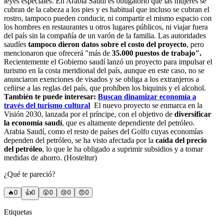
leyes especiales. En Arabia Saudí es obligatorio que las mujeres se
cubran de la cabeza a los pies y es habitual que incluso se cubran el
rostro, tampoco pueden conducir, ni compartir el mismo espacio con
los hombres en restaurantes u otros lugares públicos, ni viajar fuera
del país sin la compañía de un varón de la familia. Las autoridades
saudíes
tampoco dieron datos sobre el costo del proyecto
, pero
mencionaron que ofrecerá "más de
35.000 puestos de trabajo".
Recientemente el Gobierno saudí lanzó un proyecto para impulsar el
turismo en la costa meridional del país, aunque en este caso, no se
anunciaron exenciones de visados y se obliga a los extranjeros a
ceñirse a las reglas del país, que prohíben los biquinis y el alcohol.
También te puede interesar:
Buscan dinamizar economía a
través del turismo cultural
El nuevo proyecto se enmarca en la
Visión 2030, lanzada por el príncipe, con el objetivo de
diversificar
la economía saudí
, que es altamente dependiente del petróleo.
Arabia Saudí, como el resto de países del Golfo cuyas economías
dependen del petróleo, se ha visto afectada por la
caída del precio
del petróleo
, lo que le ha obligado a suprimir subsidios y a tomar
medidas de ahorro. (Hosteltur)
¿Qué te pareció?
🔥
0
👍
0
😲
0
😢
0
😠
0
Etiquetas