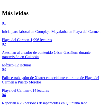
Más leídas
01
Inicia paro laboral en Complejo Mayakoba en Playa del Carmen
Playa del Carmen
·
1,996
lecturas
02
Asesinan al creador de contenido César Gastélum durante
transmisión en Culiacán
México
·
12
lecturas
03
Fallece trabajador de Xcaret en accidente en tramo de Playa del
Carmen a Puerto Morelos
Playa del Carmen
·
614
lecturas
04
Reportan a 23 personas desaparecidas en Quintana Roo