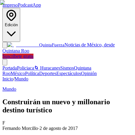
Impreso
Podcast
App
Edición
Noticias de México, desde
Quinta
Fuerza
Quintana Roo
Suscríbete gratis
Portada
Policiaca
🌀 Huracanes
Sismos
Quintana
Roo
México
Política
Deportes
Espectáculos
Opinión
Inicio
/
Mundo
Mundo
Construirán un nuevo y millonario
destino turístico
F
Fernando Morcillo
·
2 de agosto de 2017